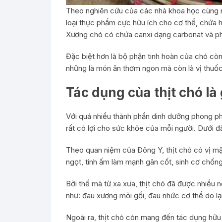
Theo nghiên cứu của các nhà khoa học cùng nh
loại thực phẩm cực hữu ích cho cơ thể, chứa h
Xương chó có chứa canxi dạng carbonat và ph
Đặc biệt hơn là bộ phận tinh hoàn của chó còn
những là món ăn thơm ngon mà còn là vị thuốc
Tác dụng của thịt chó là 
Với quá nhiều thành phần dinh dưỡng phong p
rất có lợi cho sức khỏe của mỗi người. Dưới đ
Theo quan niệm của Đông Y, thịt chó có vị mặn
ngọt, tính ấm làm mạnh gân cốt, sinh cơ chống
Bởi thế mà từ xa xưa, thịt chó đã được nhiều 
như: đau xương mỏi gối, đau nhức cơ thể do lạ
Ngoài ra, thịt chó còn mang đến tác dụng hữu 