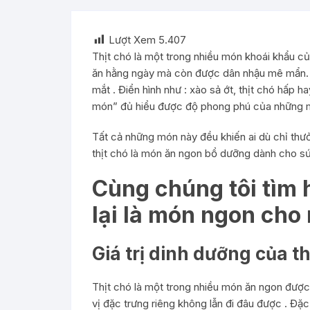
Lượt Xem
5.407
Thịt chó là một trong nhiều món khoái khẩu c
ăn hằng ngày mà còn được dân nhậu mê mẩn. T
mắt . Điển hình như : xào sả ớt, thịt chó hấp h
món” đủ hiểu được độ phong phú của những mó
Tất cả những món này đều khiến ai dù chỉ thưở
thịt chó là món ăn ngon bổ dưỡng dành cho sứ
Cùng chúng tôi tìm h
lại là món ngon cho
Giá trị dinh dưỡng của th
Thịt chó là một trong nhiều món ăn ngon được
vị đặc trưng riêng không lẫn đi đâu được . Đặ