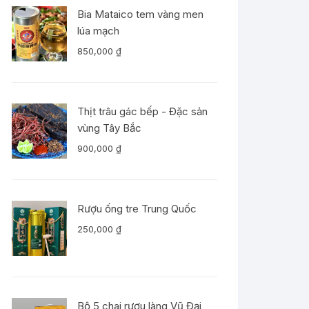
Bia Mataico tem vàng men
lúa mạch
850,000
₫
Thịt trâu gác bếp - Đặc sản
vùng Tây Bắc
900,000
₫
Rượu ống tre Trung Quốc
250,000
₫
Bộ 5 chai rượu làng Vũ Đại