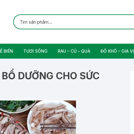
Ế BIẾN
TƯƠI SỐNG
RAU – CỦ – QUẢ
ĐỒ KHÔ – GIA VỊ
ắc
Gia cầm
Các Loại Trái Cây
Gia Vị Nấu Ăn
 BỔ DƯỠNG CHO SỨC
rung
Thịt bò tươi sạch
Nam
n