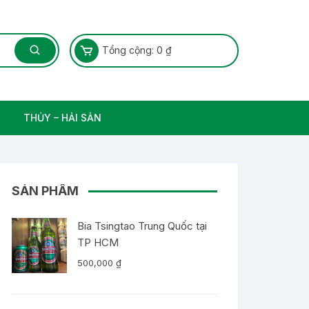
Tổng cộng:
0
₫
THỦY – HẢI SẢN
Thủy Sản – Cá nước ngọt
SẢN PHẨM
Bia Tsingtao Trung Quốc tại
TP HCM
500,000
₫