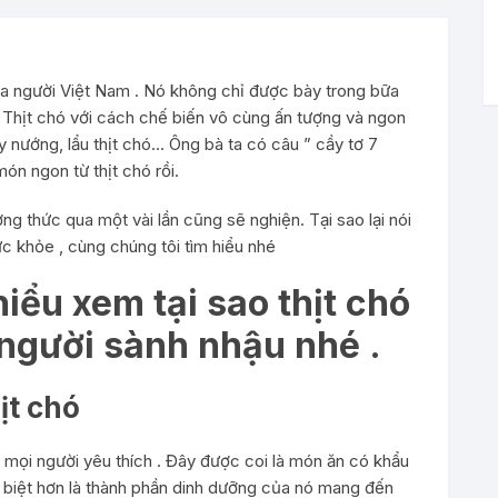
ủa người Việt Nam . Nó không chỉ được bày trong bữa
hịt chó với cách chế biến vô cùng ấn tượng và ngon
ay nướng, lẩu thịt chó… Ông bà ta có câu ” cầy tơ 7
n ngon từ thịt chó rồi.
ng thức qua một vài lần cũng sẽ nghiện. Tại sao lại nói
c khỏe , cùng chúng tôi tìm hiểu nhé
iểu xem tại sao thịt chó
 người sành nhậu nhé .
ịt chó
 mọi người yêu thích . Đây được coi là món ăn có khẩu
c biệt hơn là thành phần dinh dưỡng của nó mang đến