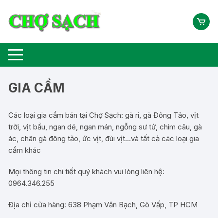
Chuyển
tới
nội
dung
GIA CẦM
Các loại gia cầm bán tại Chợ Sạch: gà ri, gà Đông Tảo, vịt
trời, vịt bầu, ngan dé, ngan mán, ngỗng sư tử, chim câu, gà
ác, chân gà đông tảo, ức vịt, đùi vịt…và tất cả các loại gia
cầm khác
Mọi thông tin chi tiết quý khách vui lòng liên hệ:
0964.346.255
Địa chỉ cửa hàng: 638 Phạm Văn Bạch, Gò Vấp, TP HCM