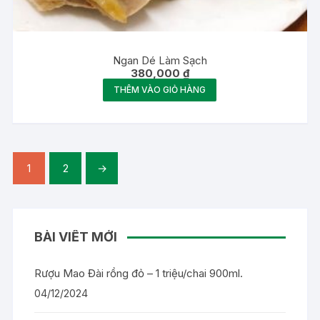
Ngan Dé Làm Sạch
380,000
₫
THÊM VÀO GIỎ HÀNG
1
2
→
BÀI VIẾT MỚI
Rượu Mao Đài rồng đỏ – 1 triệu/chai 900ml.
04/12/2024