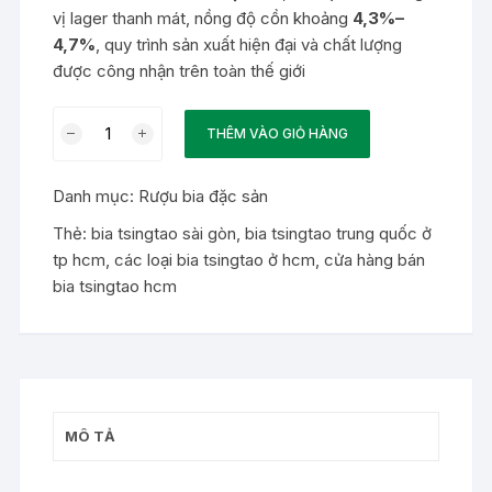
vị lager thanh mát, nồng độ cồn khoảng
4,3%–
4,7%
, quy trình sản xuất hiện đại và chất lượng
được công nhận trên toàn thế giới
Bia
THÊM VÀO GIỎ HÀNG
Tsingtao
Trung
Danh mục:
Rượu bia đặc sản
Quốc
tại
Thẻ:
bia tsingtao sài gòn
,
bia tsingtao trung quốc ở
TP
tp hcm
,
các loại bia tsingtao ở hcm
,
cửa hàng bán
HCM
bia tsingtao hcm
số
lượng
MÔ TẢ