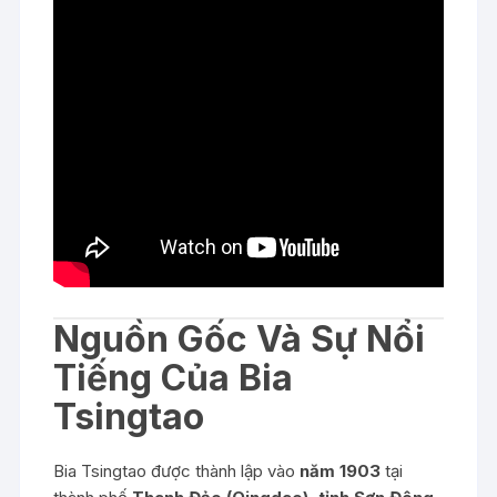
Nguồn Gốc Và Sự Nổi
Tiếng Của Bia
Tsingtao
Bia Tsingtao được thành lập vào
năm 1903
tại