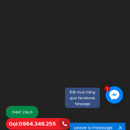
1
Đặt mua hàng
qua facebook
fanpage
CHAT ZALO
Gọi:0964.346.255
Leave a message