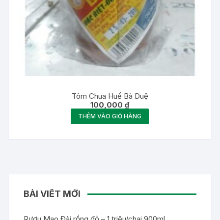
Tôm Chua Huế Bà Duệ
100,000
₫
THÊM VÀO GIỎ HÀNG
BÀI VIẾT MỚI
Rượu Mao Đài rồng đỏ – 1 triệu/chai 900ml.