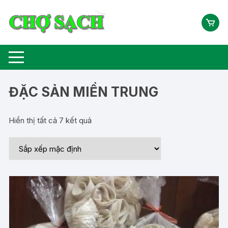
Chuyển
tới
nội
dung
ĐẶC SẢN MIỀN TRUNG
Hiển thị tất cả 7 kết quả