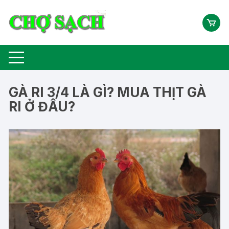
Chuyển
tới
nội
dung
GÀ RI 3/4 LÀ GÌ? MUA THỊT GÀ
RI Ở ĐÂU?