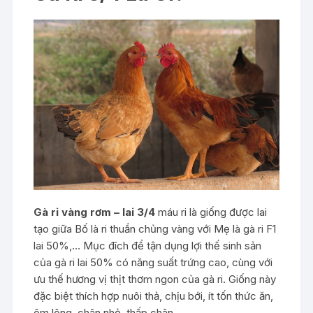
Gà ri vàng rơm – lai 3/4
máu ri là giống được lai
tạo giữa Bố là ri thuần chủng vàng với Mẹ là gà ri F1
lai 50%,… Mục đích để tận dụng lợi thế sinh sản
của gà ri lai 50% có năng suất trứng cao, cùng với
ưu thế hương vị thịt thơm ngon của gà ri. Giống này
đặc biệt thích hợp nuôi thả, chịu bới, ít tốn thức ăn,
ôm lông, chân nhỏ, thấp chân.