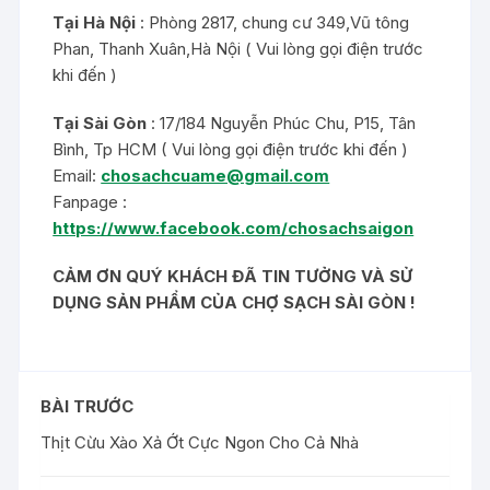
Tại Hà Nội
: Phòng 2817, chung cư 349,Vũ tông
Phan, Thanh Xuân,Hà Nội ( Vui lòng gọi điện trước
khi đến )
Tại Sài Gòn
: 17/184 Nguyễn Phúc Chu, P15, Tân
Bình, Tp HCM ( Vui lòng gọi điện trước khi đến )
Email:
chosachcuame@gmail.com
Fanpage :
https://www.facebook.com/chosachsaigon
CẢM ƠN QUÝ KHÁCH ĐÃ TIN TƯỞNG VÀ SỬ
DỤNG SẢN PHẨM CỦA CHỢ SẠCH SÀI GÒN !
BÀI TRƯỚC
Thịt Cừu Xào Xả Ớt Cực Ngon Cho Cả Nhà