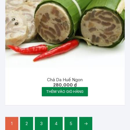
Chả Da Huế Ngon
280,000
₫
THÊM VÀO GIỎ HÀNG
1
2
3
4
5
→