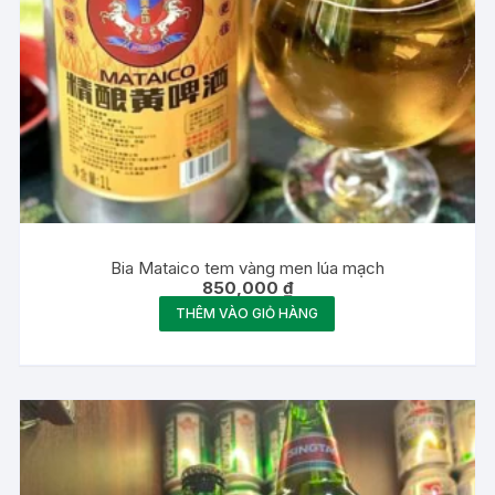
Bia Mataico tem vàng men lúa mạch
850,000
₫
THÊM VÀO GIỎ HÀNG