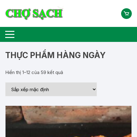
Chuyển
tới
nội
dung
THỰC PHẨM HÀNG NGÀY
Hiển thị 1–12 của 59 kết quả