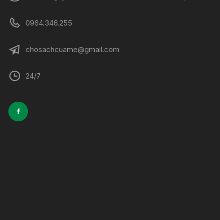
0964.346.255
chosachcuame@gmail.com
24/7