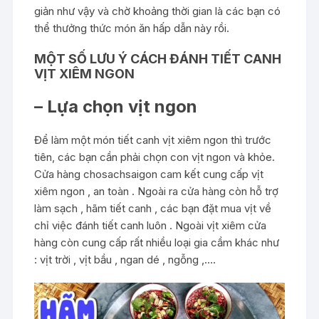
giản như vậy và chờ khoảng thời gian là các bạn có
thể thưởng thức món ăn hấp dẫn này rồi.
MỘT SỐ LƯU Ý CÁCH ĐÁNH TIẾT CANH
VỊT XIÊM NGON
– Lựa chọn vịt ngon
Để làm một món tiết canh vịt xiêm ngon thì trước
tiên, các bạn cần phải chọn con vịt ngon và khỏe.
Cửa hàng chosachsaigon cam kết cung cấp vịt
xiêm ngon , an toàn . Ngoài ra cửa hàng còn hỗ trợ
làm sạch , hãm tiết canh , các bạn đặt mua vịt về
chỉ việc đánh tiết canh luôn . Ngoài vịt xiêm cửa
hàng còn cung cấp rất nhiều loại gia cầm khác như
: vịt trời , vịt bầu , ngan dé , ngỗng ,….