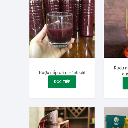
Rượu n
Rượu nếp cẩm – 150k/lit
dun
ĐỌC TIẾP