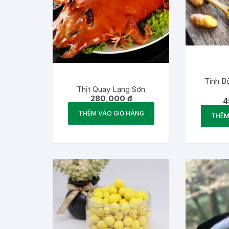
Tinh B
Thịt Quay Lạng Sơn
280,000
₫
4
THÊM VÀO GIỎ HÀNG
THÊM