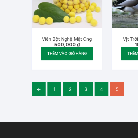
Viên Bột Nghệ Mật Ong
Vịt Tr
500,000
₫
1
THÊM VÀO GIỎ HÀNG
THÊM
←
1
2
3
4
5