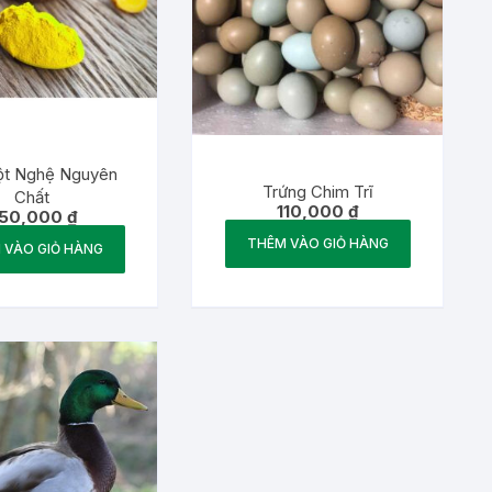
ột Nghệ Nguyên
Trứng Chim Trĩ
Chất
110,000
₫
50,000
₫
THÊM VÀO GIỎ HÀNG
 VÀO GIỎ HÀNG