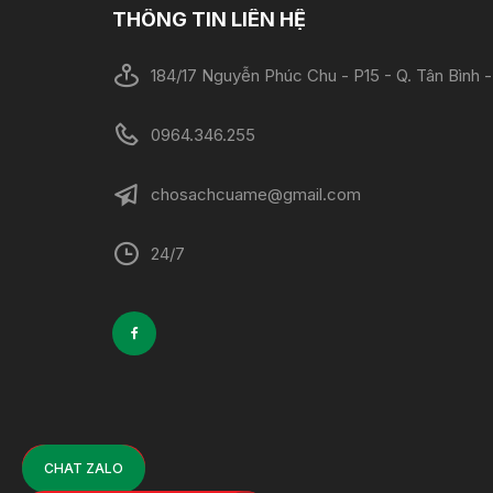
THÔNG TIN LIÊN HỆ
184/17 Nguyễn Phúc Chu - P15 - Q. Tân Bình
0964.346.255
chosachcuame@gmail.com
24/7
CHAT ZALO