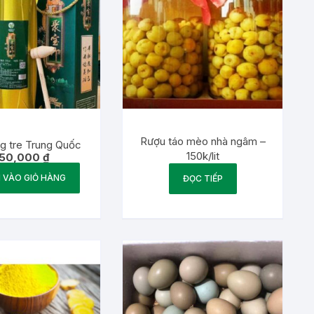
Rượu táo mèo nhà ngâm –
g tre Trung Quốc
150k/lit
50,000
₫
 VÀO GIỎ HÀNG
ĐỌC TIẾP