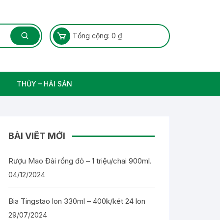
Tổng cộng:
0
₫
THỦY – HẢI SẢN
Thủy Sản – Cá nước ngọt
BÀI VIẾT MỚI
Rượu Mao Đài rồng đỏ – 1 triệu/chai 900ml.
04/12/2024
Bia Tingstao lon 330ml – 400k/két 24 lon
29/07/2024