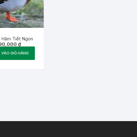
ời Hãm Tiết Ngon
90,000
₫
 VÀO GIỎ HÀNG