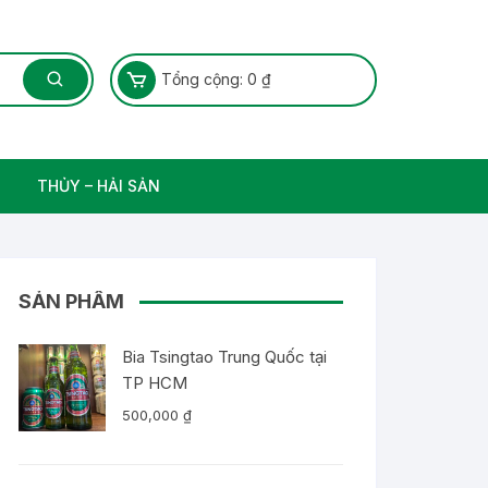
Tổng cộng:
0
₫
THỦY – HẢI SẢN
Thủy Sản – Cá nước ngọt
SẢN PHẨM
Bia Tsingtao Trung Quốc tại
TP HCM
500,000
₫