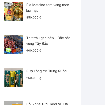
Bia Mataico tem vàng men
lúa mạch
850,000
₫
Thịt trâu gác bếp - Đặc sản
vùng Tây Bắc
900,000
₫
Rượu ống tre Trung Quốc
250,000
₫
Bộ 5 chai rượu làng Vũ Đại