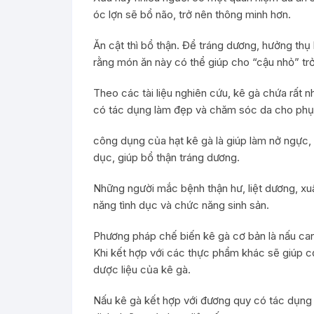
óc lợn sẽ bổ não, trở nên thông minh hơn.
Ăn cật thì bổ thận. Để tráng dương, hưởng thụ 
rằng món ăn này có thể giúp cho “cậu nhỏ” trở
Theo các tài liệu nghiên cứu, kê gà chứa rất 
có tác dụng làm đẹp và chăm sóc da cho phụ
công dụng của hạt kê gà là giúp làm nở ngực, c
dục, giúp bổ thận tráng dương.
Những người mắc bệnh thận hư, liệt dương, xuất
năng tình dục và chức năng sinh sản.
Phương pháp chế biến kê gà cơ bản là nấu ca
Khi kết hợp với các thực phẩm khác sẽ giúp c
dược liệu của kê gà.
Nấu kê gà kết hợp với đương quy có tác dụng b