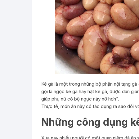
Kê gà là một trong những bộ phận nội tạng gà đ
gọi là ngọc kê gà hay hạt kê gà, được dân gia
giúp phụ nữ có bộ ngực nảy nở hơn”.
Thực tế, món ăn này có tác dụng ra sao đối vớ
Những công dụng kê
Xưa nay nhiều người có một quan niệm đã ăn sâ