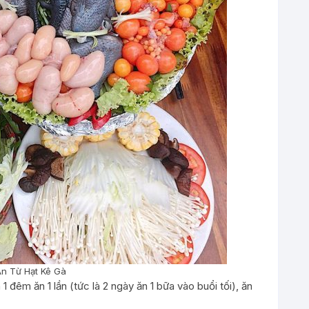
n Từ Hạt Kê Gà
 đêm ăn 1 lần (tức là 2 ngày ăn 1 bữa vào buổi tối), ăn