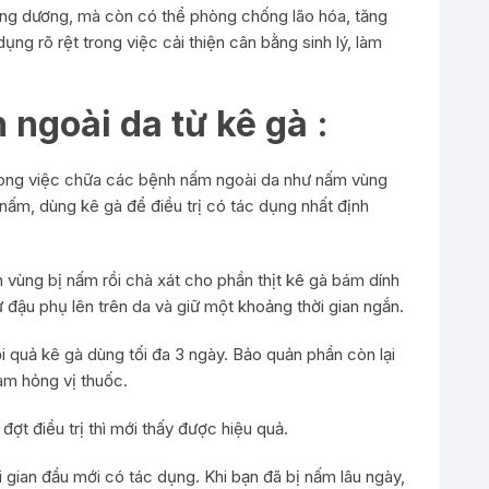
áng dương, mà còn có thể phòng chống lão hóa, tăng
ụng rõ rệt trong việc cải thiện cân bằng sinh lý, làm
 ngoài da từ kê gà :
trong việc chữa các bệnh nấm ngoài da như nấm vùng
nấm, dùng kê gà để điều trị có tác dụng nhất định
n vùng bị nấm rồi chà xát cho phần thịt kê gà bám dính
đậu phụ lên trên da và giữ một khoảng thời gian ngắn.
i quả kê gà dùng tối đa 3 ngày. Bảo quản phần còn lại
làm hỏng vị thuốc.
ợt điều trị thì mới thấy được hiệu quả.
 gian đầu mới có tác dụng. Khi bạn đã bị nấm lâu ngày,