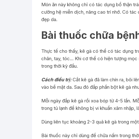
Món ăn này không chỉ có tác dụng bổ thận tr
cường hệ miễn dịch, nâng cao trí nhớ. Có tác d
đẹp da.
Bài thuốc chữa bệnh
Thực tế cho thấy, kê gà có thể có tác dụng 
chân, tay, tóc… Khi cơ thể có hiện tượng mọc 
trong thời kỳ đầu.
Cách điều trị:
Cắt kê gà đã làm chín ra, bôi lê
vào bề mặt da. Sau đó đắp phần bột kê gà như 
Mỗi ngày đắp kê gà rồi xoa bóp từ 4-5 lần. Mỗ
trong tủ lạnh để không bị vi khuẩn xâm nhập, 
Dùng liên tục khoảng 2-3 quả kê gà trong một đ
Bài thuốc này chỉ dùng để chữa nấm trong thời