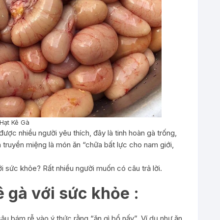
Hạt Kê Gà
ược nhiều người yêu thích, đây là tinh hoàn gà trống,
n truyền miệng là món ăn “chữa bất lực cho nam giới,
i sức khỏe? Rất nhiều người muốn có câu trả lời.
 gà với sức khỏe :
u bám rễ vào ý thức rằng “ăn gì bổ nấy”. Ví dụ như ăn