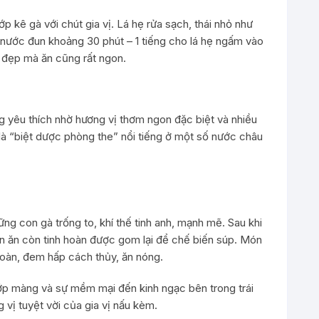
 kê gà với chút gia vị. Lá hẹ rửa sạch, thái nhỏ như
t nước đun khoảng 30 phút – 1 tiếng cho lá hẹ ngấm vào
t đẹp mà ăn cũng rất ngon.
g yêu thích nhờ hương vị thơm ngon đặc biệt và nhiều
là “biệt dược phòng the” nổi tiếng ở một số nước châu
g con gà trống to, khí thế tinh anh, mạnh mẽ. Sau khi
ón ăn còn tinh hoàn được gom lại để chế biến súp. Món
hoàn, đem hấp cách thủy, ăn nóng.
 lớp màng và sự mềm mại đến kinh ngạc bên trong trái
 vị tuyệt vời của gia vị nấu kèm.