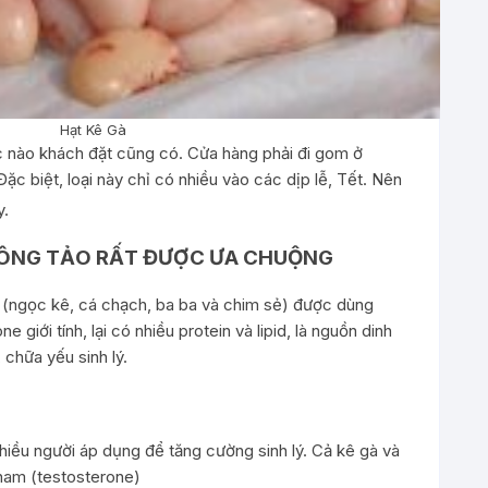
Hạt Kê Gà
c nào khách đặt cũng có. Cửa hàng phải đi gom ở
c biệt, loại này chỉ có nhiều vào các dịp lễ, Tết. Nên
y.
ĐÔNG TẢO RẤT ĐƯỢC ƯA CHUỘNG
” (ngọc kê, cá chạch, ba ba và chim sẻ) được dùng
giới tính, lại có nhiều protein và lipid, là nguồn dinh
chữa yếu sinh lý.
hiều người áp dụng để tăng cường sinh lý. Cả kê gà và
ố nam (testosterone)