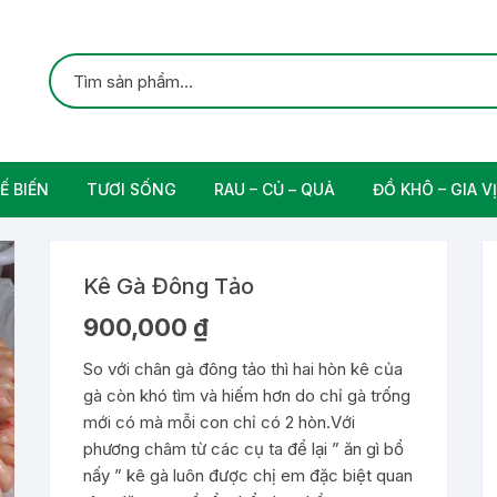
Ế BIẾN
TƯƠI SỐNG
RAU – CỦ – QUẢ
ĐỒ KHÔ – GIA VỊ
ắc
Gia cầm
Các Loại Trái Cây
Gia Vị Nấu Ăn
Kê Gà Đông Tảo
rung
Thịt bò tươi sạch
900,000
₫
Nam
So với chân gà đông tảo thì hai hòn kê của
gà còn khó tìm và hiếm hơn do chỉ gà trống
n
mới có mà mỗi con chỉ có 2 hòn.Với
phương châm từ các cụ ta để lại ” ăn gì bổ
nấy ” kê gà luôn được chị em đặc biệt quan