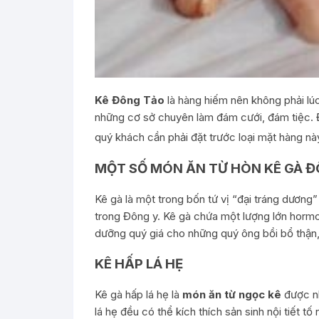
Kê Đông Tảo
là hàng hiếm nên không phải lú
những cơ sở chuyên làm đám cưới, đám tiệc. Đặ
quý khách cần phải đặt trước loại mặt hàng nà
MỘT SỐ MÓN ĂN TỪ HÒN KÊ GÀ 
Kê gà là một trong bốn tứ vị “đại tráng dương
trong Đông y. Kê gà chứa một lượng lớn hormone 
dưỡng quý giá cho những quý ông bồi bổ thận, 
KÊ HẤP LÁ HẸ
Kê gà hấp lá hẹ là
món ăn từ ngọc kê
được n
lá hẹ đều có thể kích thích sản sinh nội tiết t