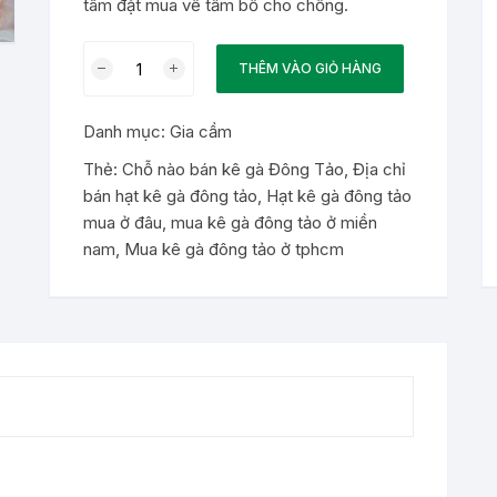
tâm đặt mua về tẩm bổ cho chồng.
Kê
THÊM VÀO GIỎ HÀNG
Gà
Đông
Danh mục:
Gia cầm
Tảo
số
Thẻ:
Chỗ nào bán kê gà Đông Tảo
,
Địa chỉ
lượng
bán hạt kê gà đông tảo
,
Hạt kê gà đông tảo
mua ở đâu
,
mua kê gà đông tảo ở miền
nam
,
Mua kê gà đông tảo ở tphcm