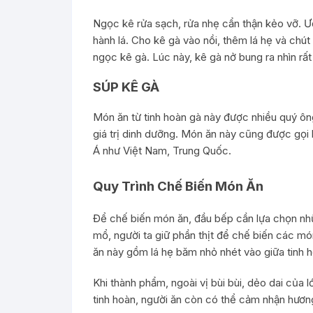
Ngọc kê rửa sạch, rửa nhẹ cẩn thận kẻo vỡ. Ướp
hành lá. Cho kê gà vào nồi, thêm lá hẹ và chú
ngọc kê gà. Lúc này, kê gà nở bung ra nhìn rấ
SÚP KÊ GÀ
Món ăn từ tinh hoàn gà này được nhiều quý ôn
giá trị dinh dưỡng. Món ăn này cũng được gọi 
Á như Việt Nam, Trung Quốc.
Quy Trình Chế Biến Món Ăn
Để chế biến món ăn, đầu bếp cần lựa chọn nhữn
mổ, người ta giữ phần thịt để chế biến các m
ăn này gồm lá hẹ băm nhỏ nhét vào giữa tinh 
Khi thành phẩm, ngoài vị bùi bùi, dẻo dai của
tinh hoàn, người ăn còn có thể cảm nhận hương