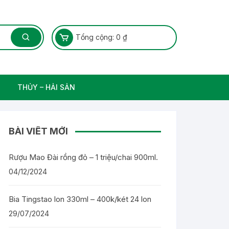
Tổng cộng:
0
₫
THỦY – HẢI SẢN
Thủy Sản – Cá nước ngọt
BÀI VIẾT MỚI
Rượu Mao Đài rồng đỏ – 1 triệu/chai 900ml.
04/12/2024
Bia Tingstao lon 330ml – 400k/két 24 lon
29/07/2024