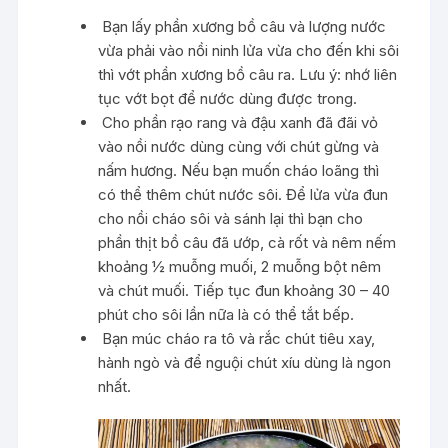
Bạn lấy phần xương bồ câu và lượng nước
vừa phải vào nồi ninh lửa vừa cho đến khi sôi
thì vớt phần xương bồ câu ra. Lưu ý: nhớ liên
tục vớt bọt để nước dùng được trong.
Cho phần rạo rang và đậu xanh đã đãi vỏ
vào nồi nước dùng cùng với chút gừng và
nấm hương. Nếu bạn muốn cháo loãng thì
có thể thêm chút nước sôi. Để lửa vừa đun
cho nồi cháo sôi và sánh lại thì bạn cho
phần thịt bồ câu đã ướp, cà rốt và nêm nếm
khoảng ½ muỗng muối, 2 muỗng bột nêm
và chút muối. Tiếp tục đun khoảng 30 – 40
phút cho sôi lần nữa là có thể tắt bếp.
Bạn múc cháo ra tô và rắc chút tiêu xay,
hành ngò và để nguội chút xíu dùng là ngon
nhất.