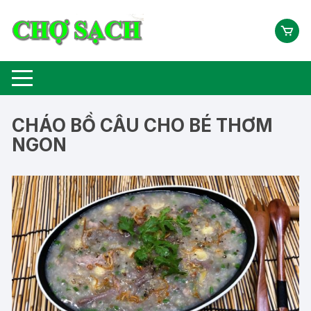
Chuyển
tới
nội
dung
CHÁO BỒ CÂU CHO BÉ THƠM
NGON