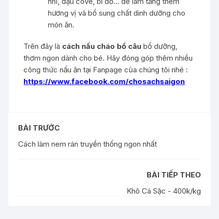
nhĩ, đậu cove, bí đỏ… để làm tăng thêm
hương vị và bổ sung chất dinh dưỡng cho
món ăn.
Trên đây là
cách nấu cháo bồ câu
bổ dưỡng,
thơm ngon dành cho bé. Hãy đóng góp thêm nhiều
công thức nấu ăn tại Fanpage của chúng tôi nhé :
https://www.facebook.com/chosachsaigon
BÀI TRƯỚC
Cách làm nem rán truyền thống ngon nhất
BÀI TIẾP THEO
Khô Cá Sặc - 400k/kg