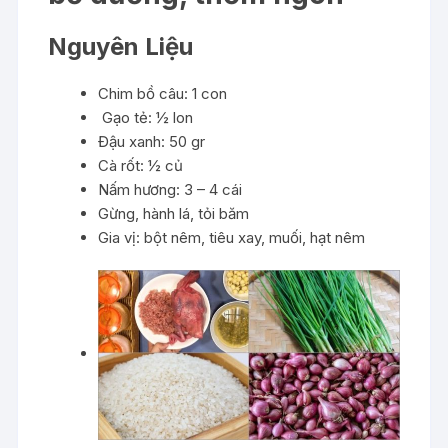
Nguyên Liệu
Chim bồ câu: 1 con
Gạo tẻ: ½ lon
Đậu xanh: 50 gr
Cà rốt: ½ củ
Nấm hương: 3 – 4 cái
Gừng, hành lá, tỏi băm
Gia vị: bột nêm, tiêu xay, muối, hạt nêm