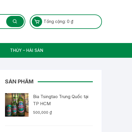
Tổng cộng:
0
₫
THỦY – HẢI SẢN
Thủy Sản – Cá nước ngọt
SẢN PHẨM
Bia Tsingtao Trung Quốc tại
TP HCM
500,000
₫