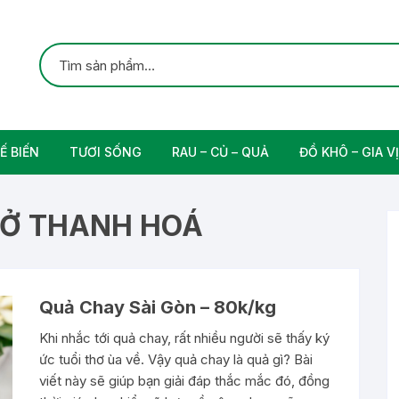
Ế BIẾN
TƯƠI SỐNG
RAU – CỦ – QUẢ
ĐỒ KHÔ – GIA VỊ
ắc
Gia cầm
Các Loại Trái Cây
Gia Vị Nấu Ăn
 Ở THANH HOÁ
rung
Thịt bò tươi sạch
Nam
Quả Chay Sài Gòn – 80k/kg
n
Khi nhắc tới quả chay, rất nhiều người sẽ thấy ký
ức tuổi thơ ùa về. Vậy quả chay là quả gì? Bài
viết này sẽ giúp bạn giải đáp thắc mắc đó, đồng