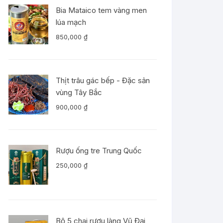
Bia Mataico tem vàng men
lúa mạch
850,000
₫
Thịt trâu gác bếp - Đặc sản
vùng Tây Bắc
900,000
₫
Rượu ống tre Trung Quốc
250,000
₫
Bộ 5 chai rượu làng Vũ Đại