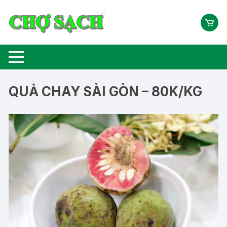
Chuyển
tới
nội
dung
QUẢ CHAY SÀI GÒN – 80K/KG