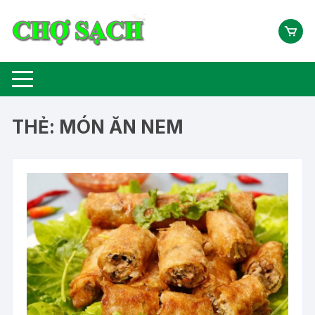
Chuyển
tới
nội
dung
THẺ:
MÓN ĂN NEM