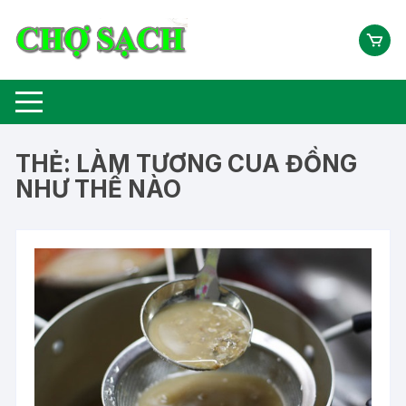
Chuyển
tới
nội
dung
THẺ:
LÀM TƯƠNG CUA ĐỒNG
NHƯ THẾ NÀO