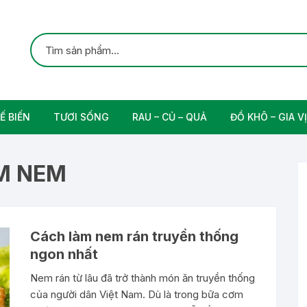
Ế BIẾN
TƯƠI SỐNG
RAU – CỦ – QUẢ
ĐỒ KHÔ – GIA VỊ
ắc
Gia cầm
Các Loại Trái Cây
Gia Vị Nấu Ăn
M NEM
rung
Thịt bò tươi sạch
Nam
Cách làm nem rán truyền thống
n
ngon nhất
Nem rán từ lâu đã trở thành món ăn truyền thống
của người dân Việt Nam. Dù là trong bữa cơm