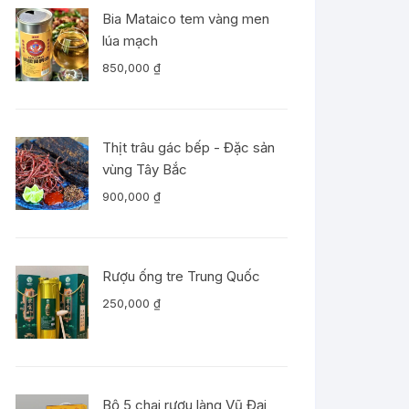
Bia Mataico tem vàng men
lúa mạch
850,000
₫
Thịt trâu gác bếp - Đặc sản
vùng Tây Bắc
900,000
₫
Rượu ống tre Trung Quốc
250,000
₫
Bộ 5 chai rượu làng Vũ Đại