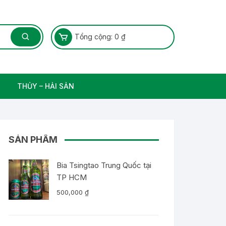
Tổng cộng:
0
₫
THỦY – HẢI SẢN
Thủy Sản – Cá nước ngọt
SẢN PHẨM
Bia Tsingtao Trung Quốc tại
TP HCM
500,000
₫