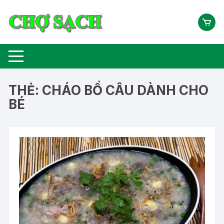
Chuyển
tới
nội
dung
THẺ:
CHÁO BỒ CÂU DÀNH CHO
BÉ