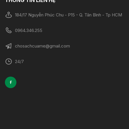
THÔNG TIN LIÊN HỆ
184/17 Nguyễn Phúc Chu - P15 - Q. Tân Bình - Tp HCM
0964.346.255
chosachcuame@gmail.com
24/7