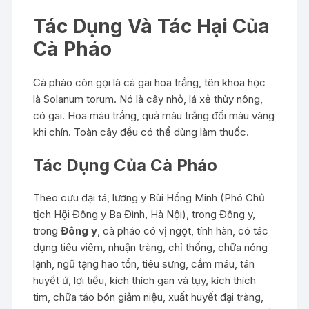
Tác Dụng Và Tác Hại Của
Cà Pháo
Cà pháo còn gọi là cà gai hoa trắng, tên khoa học
là Solanum torum. Nó là cây nhỏ, lá xẻ thùy nông,
có gai. Hoa màu trắng, quả màu trắng đổi màu vàng
khi chín. Toàn cây đều có thể dùng làm thuốc.
Tác Dụng Của Cà Pháo
Theo cựu đại tá, lương y Bùi Hồng Minh (Phó Chủ
tịch Hội Đông y Ba Đình, Hà Nội), trong Đông y,
trong
Đông y
, cà pháo có vị ngọt, tính hàn, có tác
dụng tiêu viêm, nhuận tràng, chỉ thống, chữa nóng
lạnh, ngũ tạng hao tổn, tiêu sưng, cầm máu, tán
huyết ứ, lợi tiểu, kích thích gan và tụy, kích thích
tim, chữa táo bón giảm niệu, xuất huyết đại tràng,