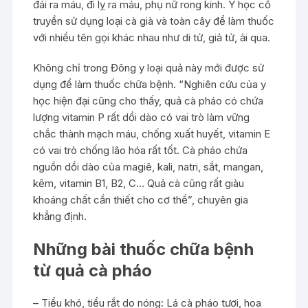
đái ra máu, đi lỵ ra máu, phụ nữ rong kinh. Y học cổ
truyền sử dụng loại cà già và toàn cây để làm thuốc
với nhiều tên gọi khác nhau như di tử, giả tử, ải qua.
Không chỉ trong Đông y loại quả này mới được sử
dụng để làm thuốc chữa bệnh. “Nghiên cứu của y
học hiện đại cũng cho thấy, quả cà pháo có chứa
lượng vitamin P rất dồi dào có vai trò làm vững
chắc thành mạch máu, chống xuất huyết, vitamin E
có vai trò chống lão hóa rất tốt. Cà pháo chứa
nguồn dồi dào của magiê, kali, natri, sắt, mangan,
kẽm, vitamin B1, B2, C… Quả cà cũng rất giàu
khoáng chất cần thiết cho cơ thể”, chuyên gia
khẳng định.
Những bài thuốc chữa bệnh
từ quả cà pháo
– Tiểu khó, tiểu rắt do nóng: Lá cà pháo tươi, hoa