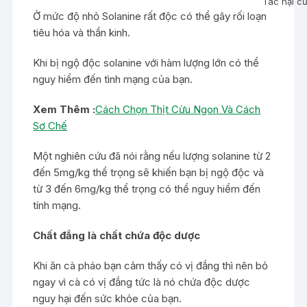
Tác hại c
Ở mức độ nhỏ Solanine rất độc có thể gây rối loạn
tiêu hóa và thần kinh.
Khi bị ngộ độc solanine với hàm lượng lớn có thể
nguy hiểm đến tình mạng của bạn.
Xem Thêm :
Cách Chọn Thịt Cừu Ngon Và Cách
Sơ Chế
Một nghiên cứu đã nói rằng nếu lượng solanine từ 2
đến 5mg/kg thể trọng sẽ khiến bạn bị ngộ độc và
từ 3 đến 6mg/kg thể trọng có thể nguy hiểm đến
tính mạng.
Chất đắng là chất chứa độc dược
Khi ăn cà pháo bạn cảm thấy có vị đắng thì nên bỏ
ngay vì cà có vị đắng tức là nó chứa độc dược
nguy hại đến sức khỏe của bạn.