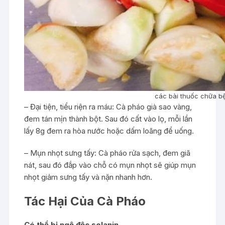
các bài thuốc chữa b
– Đại tiện, tiểu riện ra máu: Cà pháo già sao vàng,
đem tán mịn thành bột. Sau đó cất vào lọ, mỗi lần
lấy 8g đem ra hòa nước hoặc dấm loãng để uống.
– Mụn nhọt sưng tấy: Cà pháo rửa sạch, đem giã
nát, sau đó đắp vào chỗ có mụn nhọt sẽ giúp mụn
nhọt giảm sưng tấy và nặn nhanh hơn.
Tác Hại Của Cà Pháo
Có thể bị ngộ độc solanin