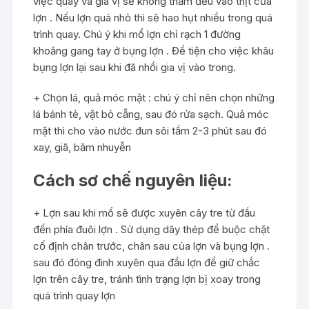
việc quay và gia vị sẽ không thấm đều vào thịt của
lợn . Nếu lợn quá nhỏ thì sẽ hao hụt nhiều trong quá
trình quay. Chú ý khi mổ lợn chỉ rạch 1 đường
khoảng gang tay ở bụng lợn . Để tiện cho việc khâu
bụng lợn lại sau khi đã nhồi gia vị vào trong.
+ Chọn lá, quả móc mật : chú ý chỉ nên chọn những
lá bánh tẻ, vặt bỏ cẫng, sau đó rửa sạch. Quả móc
mật thì cho vào nước đun sôi tầm 2-3 phút sau đó
xay, giã, băm nhuyễn
Cách sơ chế nguyên liệu:
+ Lợn sau khi mổ sẽ được xuyên cây tre từ đầu
đến phía đuôi lợn . Sử dụng dây thép để buộc chặt
cố định chân trước, chân sau của lợn và bụng lợn .
sau đó đóng đinh xuyên qua đầu lợn để giữ chắc
lợn trên cây tre, tránh tình trạng lợn bị xoay trong
quá trình quay lợn