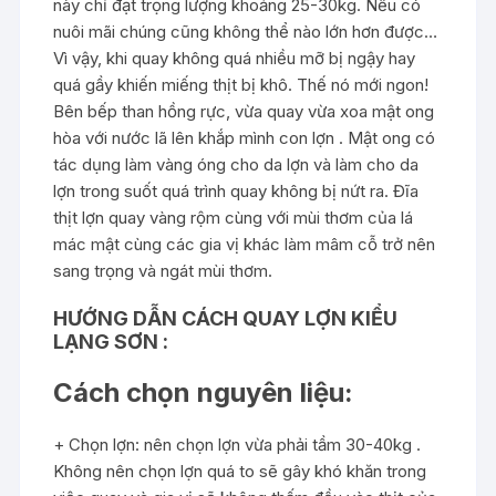
này chỉ đạt trọng lượng khoảng 25-30kg. Nếu có
nuôi mãi chúng cũng không thể nào lớn hơn được…
Vì vậy, khi quay không quá nhiều mỡ bị ngậy hay
quá gầy khiến miếng thịt bị khô. Thế nó mới ngon!
Bên bếp than hồng rực, vừa quay vừa xoa mật ong
hòa với nước lã lên khắp mình con lợn . Mật ong có
tác dụng làm vàng óng cho da lợn và làm cho da
lợn trong suốt quá trình quay không bị nứt ra. Đĩa
thịt lợn quay vàng rộm cùng với mùi thơm của lá
mác mật cùng các gia vị khác làm mâm cỗ trở nên
sang trọng và ngát mùi thơm.
HƯỚNG DẪN CÁCH QUAY LỢN KIỂU
LẠNG SƠN :
Cách chọn nguyên liệu:
+ Chọn lợn: nên chọn lợn vừa phải tầm 30-40kg .
Không nên chọn lợn quá to sẽ gây khó khăn trong