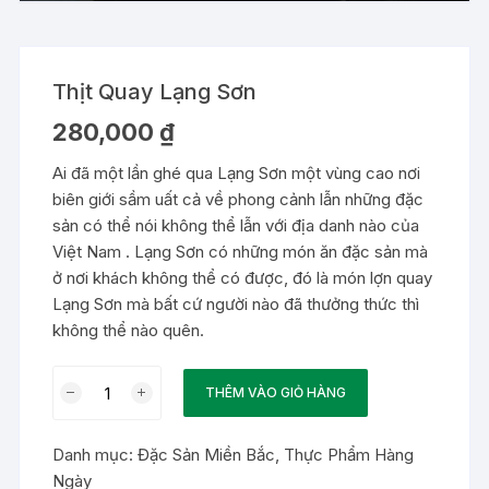
Thịt Quay Lạng Sơn
280,000
₫
Ai đã một lần ghé qua Lạng Sơn một vùng cao nơi
biên giới sầm uất cả về phong cảnh lẫn những đặc
sản có thể nói không thể lẫn với địa danh nào của
Việt Nam . Lạng Sơn có những món ăn đặc sản mà
ở nơi khách không thể có được, đó là món lợn quay
Lạng Sơn mà bất cứ người nào đã thưởng thức thì
không thể nào quên.
Thịt
THÊM VÀO GIỎ HÀNG
Quay
Lạng
Danh mục:
Đặc Sản Miền Bắc
,
Thực Phẩm Hàng
Sơn
Ngày
số