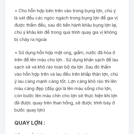
+ Cho hỗn hợp bên trên vào trong bụng lợn, chú ý
là sát đều các ngóc ngách trong bụng lợn để gia vị
được thấm đều, sau đó tiến hành khâu bụng lợn lại,
chú ý khâu kín để trong quá trình quay gia vị không
bị chảy ra ngoài
+ Sử dụng hỗn hợp mật ong, giấm, nước đã hòa ở
trên để lên màu cho lợn . Sử dụng khăn sạch để lau
sạch sẽ và khô ráo toàn bộ da lợn .Sau đó thấm
vào hỗn hợp trên và lau đều trên khắp thân lợn, chú
ý lau càng mạnh càng tốt. Lợn càng khô ráo thì lên
màu càng đẹp (đây gọi là lên màu sống cho lợn,
còn bước lên màu chín cho lợn sẽ thực hiện khi lợn
đã được quay trên than hồng, sẽ được trình bày ở
bước quay lợn)
QUAY LỢN :