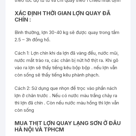
theo tốc độ từ từ và chỉ quay theo 1 chiều nhất định
XÁC ĐỊNH THỜI GIAN LỢN QUAY ĐÃ
CHÍN :
Bình thường, lợn 30-40 kg sẽ được quay trong tầm
2.5 – 3h đồng hồ.
Cách 1: Lợn chín khi da lợn đã vàng đều, nước mũi,
nước mắt trào ra, các chân bị nứt hở thịt ra. Khi gõ
vào ra lợn sẽ thấy tiếng kêu bộp bộp . nếu lợn vẫn
còn sống sẽ thấy tiếng kêu phành phạch.
Cách 2: Sử dụng que nhọn để trọc vào phần nách
lợn ở chân trước . Nếu có nước màu trắng chảy ra
thì lợn đã chín . Còn nếu nước màu hồng thì lợn vẫn
còn sống
MUA THỊT LỢN QUAY LẠNG SƠN Ở ĐÂU
HÀ NỘI VÀ TPHCM