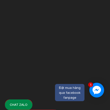
1
Đặt mua hàng
qua facebook
fanpage
CHAT ZALO