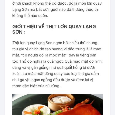
ở nơi khách không thể có được, đó là món lợn quay
Lạng Sơn mà bất cứ người nào đã thưởng thức thì
không thể nào quên.
GIỚI THIỆU VỀ THỊT LỢN QUAY LẠNG
SƠN :
Thịt lợn quay Lạng Sơn ngon bởi nhiều thứ nhưng
thứ gia vị chính để tạo hương vị đặc trưng là lá mác
mật. “có người gọi là móc mật” đây là tiếng dân
tộc Thổ có nghĩa là quả ngọt. Quả mác mật có hình
dáng và vị gần giống như quả quất hồng bì dưới
xuôi . Lá mác mật dùng quay các loại thịt gia cầm
như gà vịt, ngan ngỗng đều được và đem lại vị
thơm đặc biệt của núi rừng.