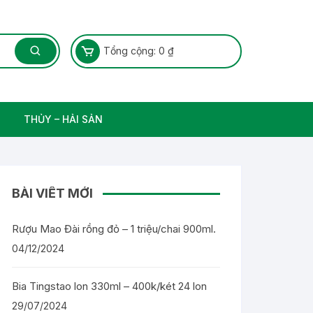
Tổng cộng:
0
₫
THỦY – HẢI SẢN
Thủy Sản – Cá nước ngọt
BÀI VIẾT MỚI
Rượu Mao Đài rồng đỏ – 1 triệu/chai 900ml.
04/12/2024
Bia Tingstao lon 330ml – 400k/két 24 lon
29/07/2024