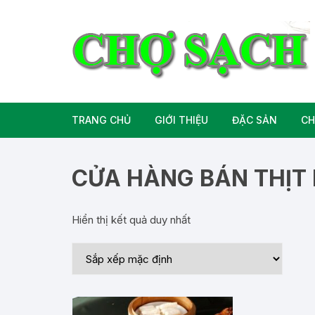
Chuyển
tới
nội
dung
TRANG CHỦ
GIỚI THIỆU
ĐẶC SẢN
CH
Liên hệ
Đặc Sản Miền B
CỬA HÀNG BÁN THỊT
Đặc Sản Miền T
Hiển thị kết quả duy nhất
Đặc Sản Miền 
Rượu bia đặc sả