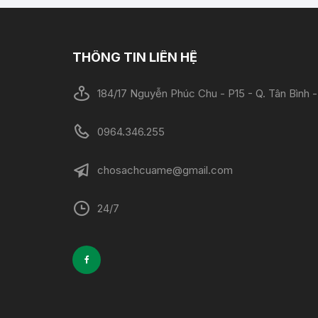
THÔNG TIN LIÊN HỆ
184/17 Nguyễn Phúc Chu - P15 - Q. Tân Bình
0964.346.255
chosachcuame@gmail.com
24/7