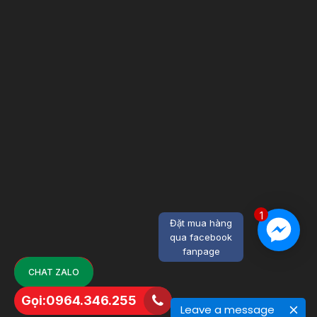
1
Đặt mua hàng
qua facebook
fanpage
CHAT ZALO
Gọi:0964.346.255
Leave a message