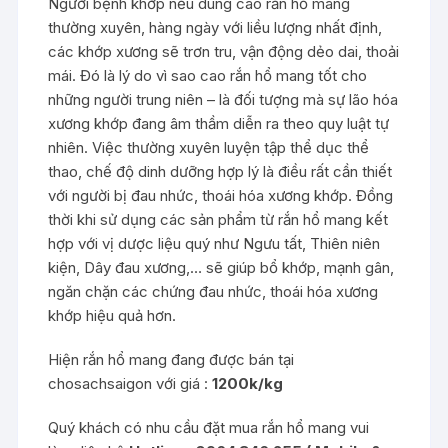
Người bệnh khớp nếu dùng cao rắn hổ mang
thường xuyên, hàng ngày với liều lượng nhất định,
các khớp xương sẽ trơn tru, vận động dẻo dai, thoải
mái. Đó là lý do vì sao cao rắn hổ mang tốt cho
những người trung niên – là đối tượng mà sự lão hóa
xương khớp đang âm thầm diễn ra theo quy luật tự
nhiên. Việc thường xuyên luyện tập thể dục thể
thao, chế độ dinh dưỡng hợp lý là điều rất cần thiết
với người bị đau nhức, thoái hóa xương khớp. Đồng
thời khi sử dụng các sản phẩm từ rắn hổ mang kết
hợp với vị dược liệu quý như Ngưu tất, Thiên niên
kiện, Dây đau xương,… sẽ giúp bổ khớp, mạnh gân,
ngăn chặn các chứng đau nhức, thoái hóa xương
khớp hiệu quả hơn.
Hiện rắn hổ mang đang được bán tại
chosachsaigon với giá :
1200k/kg
Quý khách có nhu cầu đặt mua rắn hổ mang vui