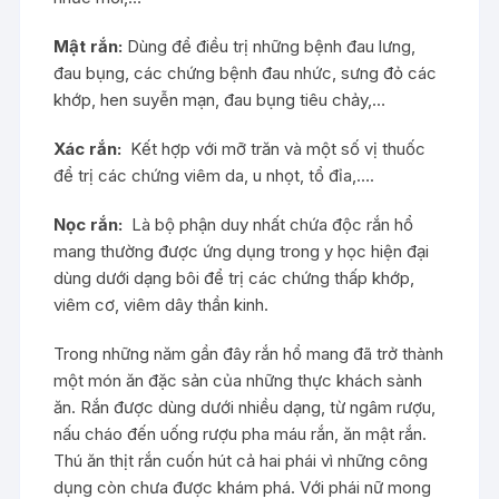
Mật rắn:
Dùng để điều trị những bệnh đau lưng,
đau bụng, các chứng bệnh đau nhức, sưng đỏ các
khớp, hen suyễn mạn, đau bụng tiêu chảy,…
Xác rắn:
Kết hợp với mỡ trăn và một số vị thuốc
để trị các chứng viêm da, u nhọt, tổ đỉa,….
Nọc rắn:
Là bộ phận duy nhất chứa độc rắn hổ
mang thường được ứng dụng trong y học hiện đại
dùng dưới dạng bôi để trị các chứng thấp khớp,
viêm cơ, viêm dây thần kinh.
Trong những năm gần đây rắn hổ mang đã trở thành
một món ăn đặc sản của những thực khách sành
ăn. Rắn được dùng dưới nhiều dạng, từ ngâm rượu,
nấu cháo đến uống rượu pha máu rắn, ăn mật rắn.
Thú ăn thịt rắn cuốn hút cả hai phái vì những công
dụng còn chưa được khám phá. Với phái nữ mong