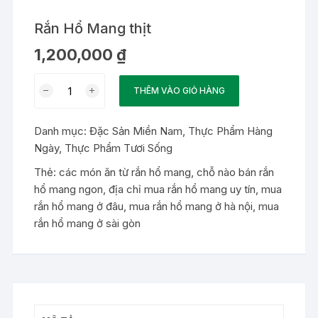
Rắn Hổ Mang thịt
1,200,000
₫
Rắn
THÊM VÀO GIỎ HÀNG
Hổ
Mang
Danh mục:
Đặc Sản Miền Nam
,
Thực Phẩm Hàng
thịt
Ngày
,
Thực Phẩm Tươi Sống
số
lượng
Thẻ:
các món ăn từ rắn hổ mang
,
chỗ nào bán rắn
hổ mang ngon
,
địa chỉ mua rắn hổ mang uy tín
,
mua
rắn hổ mang ở đâu
,
mua rắn hổ mang ở hà nội
,
mua
rắn hổ mang ở sài gòn