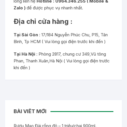
lòng liên hệ
Hotline :
0964.346.255 ( Mobile &
Zalo )
để được phục vụ nhanh nhất.
Địa chỉ cửa hàng :
Tại Sài Gòn
: 17/184 Nguyễn Phúc Chu, P15, Tân
Bình, Tp HCM ( Vui lòng gọi điện trước khi đến )
Tại Hà Nội
: Phòng 2817, chung cư 349,Vũ tông
Phan, Thanh Xuân,Hà Nội ( Vui lòng gọi điện trước
khi đến )
BÀI VIẾT MỚI
Rượu Mao Đài rồng đỏ – 1 triệu/chai 900ml.