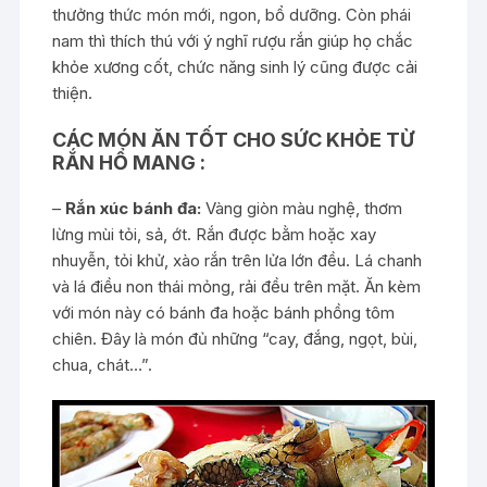
thưởng thức món mới, ngon, bổ dưỡng. Còn phái
nam thì thích thú với ý nghĩ rượu rắn giúp họ chắc
khỏe xương cốt, chức năng sinh lý cũng được cải
thiện.
CÁC MÓN ĂN TỐT CHO SỨC KHỎE TỪ
RẮN HỔ MANG :
–
Rắn xúc bánh đa:
Vàng giòn màu nghệ, thơm
lừng mùi tỏi, sả, ớt. Rắn được bằm hoặc xay
nhuyễn, tỏi khử, xào rắn trên lửa lớn đều. Lá chanh
và lá điều non thái mỏng, rải đều trên mặt. Ăn kèm
với món này có bánh đa hoặc bánh phồng tôm
chiên. Đây là món đủ những “cay, đắng, ngọt, bùi,
chua, chát…”.