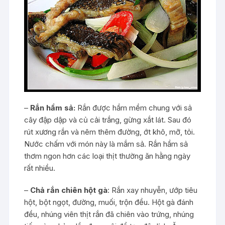
–
Rắn hầm sả:
Rắn được hầm mềm chung với sả
cây đập dập và củ cải trắng, gừng xắt lát. Sau đó
rút xương rắn và nêm thêm đường, ớt khô, mỡ, tỏi.
Nước chấm với món này là mắm sả. Rắn hầm sả
thơm ngon hơn các loại thịt thường ăn hằng ngày
rất nhiều.
–
Chả rắn chiên hột gà
: Rắn xay nhuyễn, ướp tiêu
hột, bột ngọt, đường, muối, trộn đều. Hột gà đánh
đều, nhúng viên thịt rắn đã chiên vào trứng, nhúng