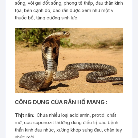
sống, vôi gai đốt sống, phong tê thấp, đau thần kinh
tọa, bên cạnh đó, cao rắn được xem như một vị
thuốc bổ, tăng cường sinh lực.
CÔNG DỤNG CỦA RẮN HỔ MANG :
Thịt rắn:
Chứa nhiều loại acid amin, protid, chất
mỡ, các saponozit thường dùng điều trị các bệnh
thần kinh đau nhức, xương khớp sưng đau, chân tay
nhức mỏi,…