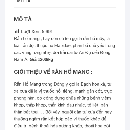
MÔ TẢ
MÔ TẢ
Lượt Xem
5.691
Rắn hổ mang , hay còn có tên gọi là rắn hổ mây, là
loài rắn độc thuộc họ Elapidae, phân bố chủ yếu trong
các vùng rừng nhiệt đới trải dài từ Ấn Độ đến Đông
Nam Á.
Giá 1200/kg
GIỚI THIỆU VỀ RẮN HỔ MANG :
Rắn Hổ Mang trong Đông y gọi là Bạch hoa xà, từ
xa xưa đã là vị thuốc nổi tiếng, mạnh gân cốt, trục
phong hàn, có công dụng chữa những bệnh viêm
khớp, thấp khớp, thần kinh đau nhức, tê liệt, bán
thân bất toại. . . Bởi vậy, người dân từ xưa đến nay
thường ngâm rắn kết hợp các vị thuốc khác để
điều trị bệnh thoái hóa xương khớp, thoái hóa cột