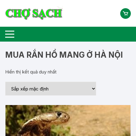
Chuyển
tới
nội
dung
MUA RẮN HỔ MANG Ở HÀ NỘI
Hiển thị kết quả duy nhất