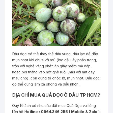
Dầu dọc có thể thay thế dầu vừng, dầu lạc để đắp
mụn nhọt khi chưa vỡ mủ (lọc dầu lấy phần trong,
trộn với nghệ vàng phết lên giấy mềm mà đắp,
hoặc bôi thẳng vào nốt ghẻ ruồi (nấu với hạt cây
máu chó), còn dùng trị chốc lở, mụn nhọt. Dầu dọc
có thể dùng làm xà phòng và dầu nhờn.
ĐỊA CHỈ MUA QUẢ DỌC Ở ĐÂU TP HCM?
Quý Khách có nhu cầu đặt mua Quả Dọc vui lòng
liên hệ H
otline : 0964.346.255 ( Mobile & Zalo )