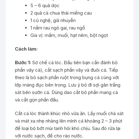
5 – 6 quả dọc
2 quả cà chua thái miếng cau
1 củ nghệ, giã nhuyễn
1 nắm rau ngò gai, rau ngổ
Gia vị: mắm, muối, hạt nêm, bột ngọt
Cách làm:
Bước 1:
Sơ chế cá lóc. Đầu tiên bạn cần đánh bỏ
phần vảy cá), cắt sạch phần vây và đuôi cá. Tiếp
theo là bỏ sạch phần ruột trong bụng cá cùng với
lớp màng đục bên trong. Lưu ý bỏ đi sợi gân trắng
sát bên sườn cá. Dùng dao cắt bỏ phần mang cá
và cắt gọn phần đầu.
Cắt cá lóc thành khúc nhỏ vừa ăn. Lấy muối chà xát
và mát xa nhẹ nhàng lên mình cá khoảng 2 – 3 phút
để loại bỏ bớt mùi tanh hôi khó chịu. Sau đó rửa lại
với nước sạch, để cho ráo nước.