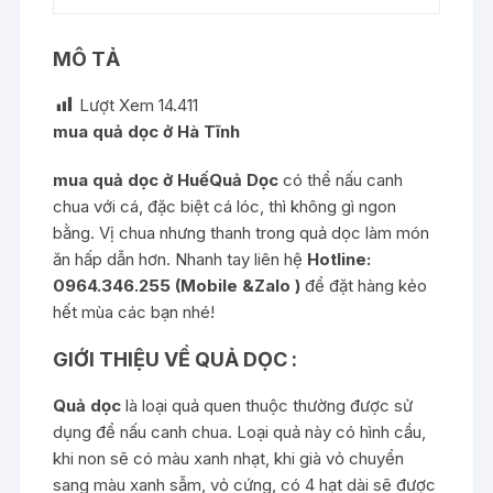
MÔ TẢ
Lượt Xem
14.411
mua quả dọc ở Hà Tĩnh
mua quả dọc ở HuếQuả Dọc
có thể nấu canh
chua với cá, đặc biệt cá lóc, thì không gì ngon
bằng. Vị chua nhưng thanh trong quả dọc làm món
ăn hấp dẫn hơn. Nhanh tay liên hệ
Hotline:
0964.346.255 (Mobile &Zalo )
để đặt hàng kẻo
hết mùa các bạn nhé!
GIỚI THIỆU VỀ QUẢ DỌC :
Quả dọc
là loại quả quen thuộc thường được sử
dụng để nấu canh chua. Loại quả này có hình cầu,
khi non sẽ có màu xanh nhạt, khi già vỏ chuyển
sang màu xanh sẫm, vỏ cứng, có 4 hạt dài sẽ được