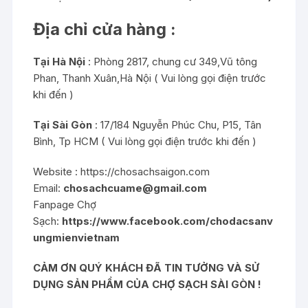
Địa chỉ cửa hàng :
Tại Hà Nội
: Phòng 2817, chung cư 349,Vũ tông
Phan, Thanh Xuân,Hà Nội ( Vui lòng gọi điện trước
khi đến )
Tại Sài Gòn
: 17/184 Nguyễn Phúc Chu, P15, Tân
Bình, Tp HCM ( Vui lòng gọi điện trước khi đến )
Website :
https://chosachsaigon.com
Email:
chosachcuame@gmail.com
Fanpage Chợ
Sạch:
https://www.facebook.com/chodacsanv
ungmienvietnam
CẢM ƠN QUÝ KHÁCH ĐÃ TIN TƯỞNG VÀ SỬ
DỤNG SẢN PHẨM CỦA CHỢ SẠCH SÀI GÒN !