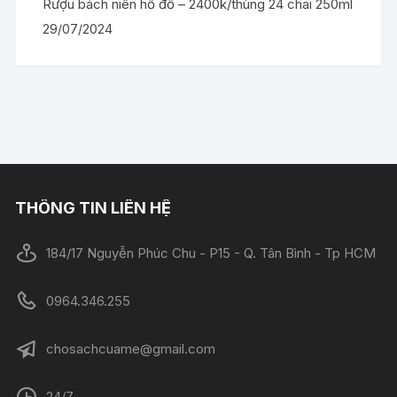
Rượu bách niên hồ đồ – 2400k/thùng 24 chai 250ml
29/07/2024
THÔNG TIN LIÊN HỆ
184/17 Nguyễn Phúc Chu - P15 - Q. Tân Bình - Tp HCM
0964.346.255
chosachcuame@gmail.com
24/7