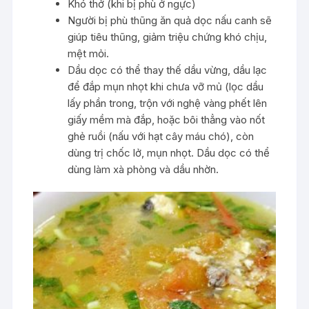
Khó thở (khi bị phù ở ngực)
Người bị phù thũng ăn quả dọc nấu canh sẽ
giúp tiêu thũng, giảm triệu chứng khó chịu,
mệt mỏi.
Dầu dọc có thể thay thế dầu vừng, dầu lạc
để đắp mụn nhọt khi chưa vỡ mủ (lọc dầu
lấy phần trong, trộn với nghệ vàng phết lên
giấy mềm mà đắp, hoặc bôi thẳng vào nốt
ghẻ ruồi (nấu với hạt cây máu chó), còn
dùng trị chốc lở, mụn nhọt. Dầu dọc có thể
dùng làm xà phòng và dầu nhờn.