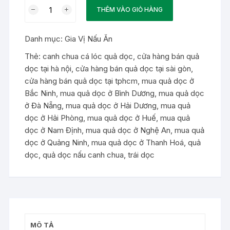
Quả
THÊM VÀO GIỎ HÀNG
Dọc
Nấu
Danh mục:
Gia Vị Nấu Ăn
Canh
Chua
Thẻ:
canh chua cá lóc quả dọc
,
cửa hàng bán quả
số
dọc tại hà nội
,
cửa hàng bán quả dọc tại sài gòn
,
lượng
cửa hàng bán quả dọc tại tphcm
,
mua quả dọc ở
Bắc Ninh
,
mua quả dọc ở Bình Dương
,
mua quả dọc
ở Đà Nẵng
,
mua quả dọc ở Hải Dương
,
mua quả
dọc ở Hải Phòng
,
mua quả dọc ở Huế
,
mua quả
dọc ở Nam Định
,
mua quả dọc ở Nghệ An
,
mua quả
dọc ở Quảng Ninh
,
mua quả dọc ở Thanh Hoá
,
quả
dọc
,
quả dọc nấu canh chua
,
trái dọc
MÔ TẢ