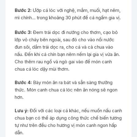
Bước 2:
Ướp cá lóc với nghệ, mắm, muối, hạt nêm,
mì chính… trong khoảng 30 phút để cá ngấm gia vị.
Bước 3:
Đem trái dọc đi nướng cho thơm, cạo bỏ
lớp vỏ cháy bên ngoài, sau đó cho vào nồi nước
đun sôi, dầm trái dọc ra, cho cá và cà chua vào
nấu. Đến khi cá chín bạn nêm nếm lại gia vị vừa ăn.
Cho thêm rau ngổ và ngò gai vào để món canh
chua cá lóc dậy mùi thơm.
Bước 4:
Bày món ăn ra bát và sẵn sàng thưởng
thức. Món canh chua cá lóc nên ăn nóng sẽ ngon
hơn.
Lưu ý:
Đối với các loại cá khác, nếu muốn nấu canh
chua bạn có thể áp dụng công thức chế biến tương
tự như trên đều cho hương vị món canh ngon hấp
dẫn.