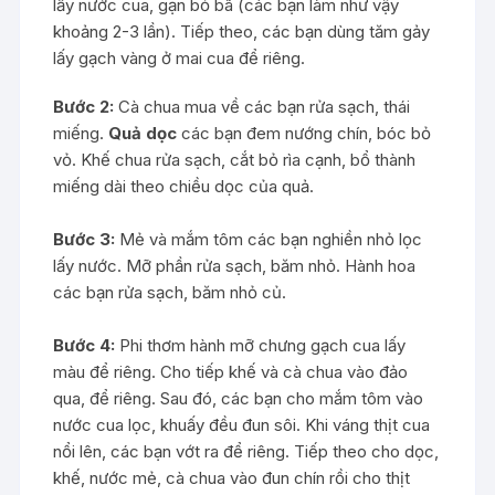
lấy nước cua, gạn bỏ bã (các bạn làm như vậy
khoảng 2-3 lần). Tiếp theo, các bạn dùng tăm gảy
lấy gạch vàng ở mai cua để riêng.
Bước 2:
Cà chua mua về các bạn rửa sạch, thái
miếng.
Quả dọc
các bạn đem nướng chín, bóc bỏ
vỏ. Khế chua rửa sạch, cắt bỏ rìa cạnh, bổ thành
miếng dài theo chiều dọc của quả.
Bước 3:
Mẻ và mắm tôm các bạn nghiền nhỏ lọc
lấy nước. Mỡ phần rửa sạch, băm nhỏ. Hành hoa
các bạn rửa sạch, băm nhỏ củ.
Bước 4:
Phi thơm hành mỡ chưng gạch cua lấy
màu để riêng. Cho tiếp khế và cà chua vào đảo
qua, để riêng. Sau đó, các bạn cho mắm tôm vào
nước cua lọc, khuấy đều đun sôi. Khi váng thịt cua
nổi lên, các bạn vớt ra để riêng. Tiếp theo cho dọc,
khế, nước mẻ, cà chua vào đun chín rồi cho thịt