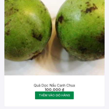
Quả Dọc Nấu Canh Chua
100,000
₫
THÊM VÀO GIỎ HÀNG