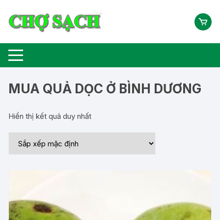
Chuyển
tới
nội
dung
MUA QUẢ DỌC Ở BÌNH DƯƠNG
Hiển thị kết quả duy nhất