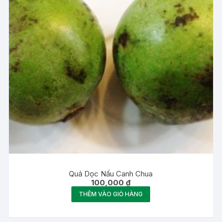
Quả Dọc Nấu Canh Chua
100,000
₫
THÊM VÀO GIỎ HÀNG