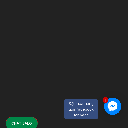
1
Đặt mua hàng
qua facebook
fanpage
CHAT ZALO