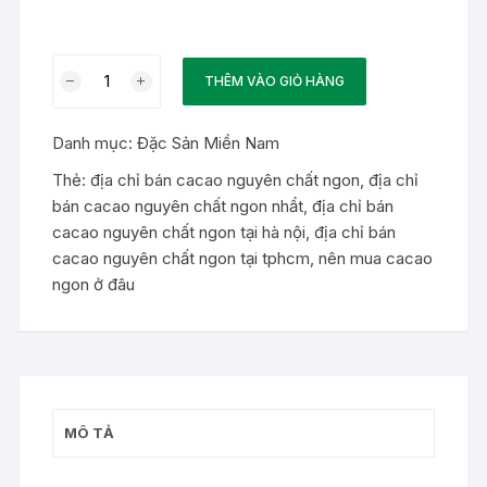
Cacao
THÊM VÀO GIỎ HÀNG
Nguyên
Chất
Danh mục:
Đặc Sản Miền Nam
500g
Thơm
Thẻ:
địa chỉ bán cacao nguyên chất ngon
,
địa chỉ
Ngon
bán cacao nguyên chất ngon nhẩt
,
địa chỉ bán
số
cacao nguyên chất ngon tại hà nội
,
địa chỉ bán
lượng
cacao nguyên chất ngon tại tphcm
,
nên mua cacao
ngon ở đâu
MÔ TẢ