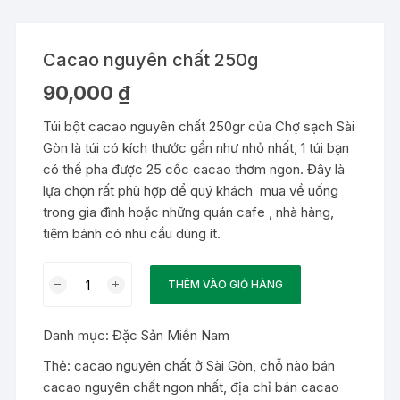
Cacao nguyên chất 250g
90,000
₫
Túi bột cacao nguyên chất 250gr của Chợ sạch Sài
Gòn là túi có kích thước gần như nhỏ nhất, 1 túi bạn
có thể pha được 25 cốc cacao thơm ngon. Đây là
lựa chọn rất phù hợp để quý khách mua về uống
trong gia đình hoặc những quán cafe , nhà hàng,
tiệm bánh có nhu cầu dùng ít.
Cacao
THÊM VÀO GIỎ HÀNG
nguyên
chất
Danh mục:
Đặc Sản Miền Nam
250g
số
Thẻ:
cacao nguyên chất ở Sài Gòn
,
chỗ nào bán
lượng
cacao nguyên chất ngon nhất
,
địa chỉ bán cacao