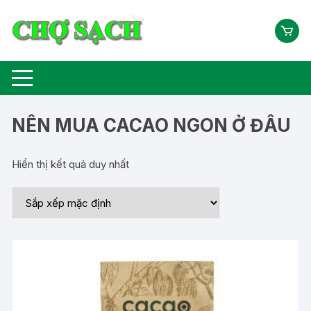
Chuyển
tới
nội
dung
NÊN MUA CACAO NGON Ở ĐÂU
Hiển thị kết quả duy nhất