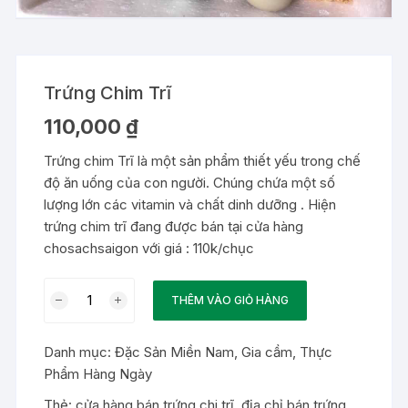
Trứng Chim Trĩ
110,000
₫
Trứng chim Trĩ là một sản phẩm thiết yếu trong chế
độ ăn uống của con người. Chúng chứa một số
lượng lớn các vitamin và chất dinh dưỡng . Hiện
trứng chim trĩ đang được bán tại cửa hàng
chosachsaigon với giá : 110k/chục
Trứng
THÊM VÀO GIỎ HÀNG
Chim
Trĩ
Danh mục:
Đặc Sản Miền Nam
,
Gia cầm
,
Thực
số
Phẩm Hàng Ngày
lượng
Thẻ:
cửa hàng bán trứng chi trĩ
,
địa chỉ bán trứng