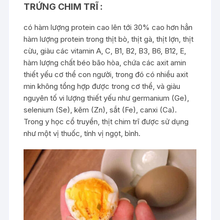
TRỨNG CHIM TRĨ :
có hàm lượng protein cao lên tới 30% cao hơn hẳn
hàm lượng protein trong thịt bò, thịt gà, thịt lợn, thịt
cừu, giàu các vitamin A, C, B1, B2, B3, B6, B12, E,
hàm lượng chất béo bão hòa, chứa các axit amin
thiết yếu cơ thể con người, trong đó có nhiều axit
min không tổng hợp được trong cơ thể, và giàu
nguyên tố vi lượng thiết yếu như germanium (Ge),
selenium (Se), kẽm (Zn), sắt (Fe), canxi (Ca).
Trong y học cổ truyền, thịt chim trĩ được sử dụng
như một vị thuốc, tính vị ngọt, bình.