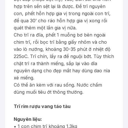
hợp trên sền sệt lại là được. Để trĩ nguyên
con, phết hỗn hợp gia vị trong ngoài con trĩ,
để qua 30’ cho ráo hỗn hợp gia vị xong rồi
quét thêm một lần gia vị nữa.
Cho trĩ ra đĩa, phết 1 muỗng bơ bên ngoài
chim trĩ, rồi bọc trĩ bằng giấy nhôm và cho
vào lò nướng, khoảng 30-35 phút ở nhiệt độ
225oC. Trĩ chín, lấy ra để nguội bớt. Tùy thích
chặt trĩ ra thành miếng, sắp lại vào dĩa
nguyên dạng cho đẹp mắt hay dùng dao nỉa
xé miếng.
Có thể ăn kèm với rau sống. Nước chấm
dùng muối tiêu ớt thông thường.
Trĩ rim rượu vang táo tàu
Nguyên liệu:
• 1 con chim trĩ khoảng 1.3kg