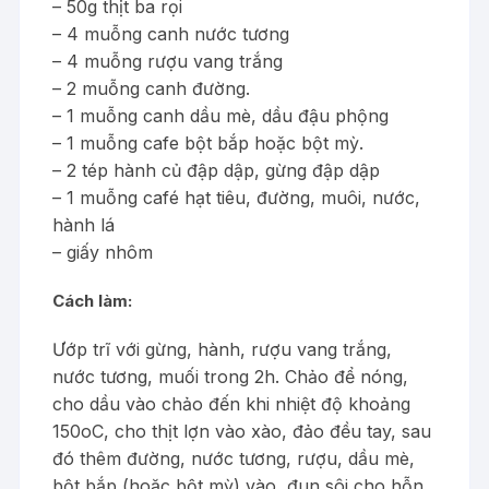
– 50g thịt ba rọi
– 4 muỗng canh nước tương
– 4 muỗng rượu vang trắng
– 2 muỗng canh đường.
– 1 muỗng canh dầu mè, dầu đậu phộng
– 1 muỗng cafe bột bắp hoặc bột mỳ.
– 2 tép hành củ đập dập, gừng đập dập
– 1 muỗng café hạt tiêu, đường, muôi, nước,
hành lá
– giấy nhôm
Cách làm:
Ướp trĩ với gừng, hành, rượu vang trắng,
nước tương, muối trong 2h. Chảo để nóng,
cho dầu vào chảo đến khi nhiệt độ khoảng
150oC, cho thịt lợn vào xào, đảo đều tay, sau
đó thêm đường, nước tương, rượu, dầu mè,
bột bắp (hoặc bột mỳ) vào, đun sôi cho hỗn