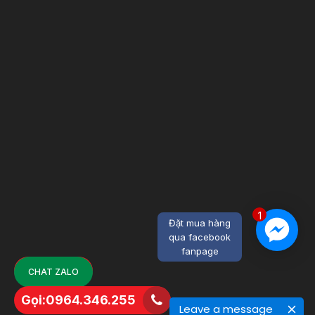
1
Đặt mua hàng
qua facebook
fanpage
CHAT ZALO
Gọi:0964.346.255
Leave a message