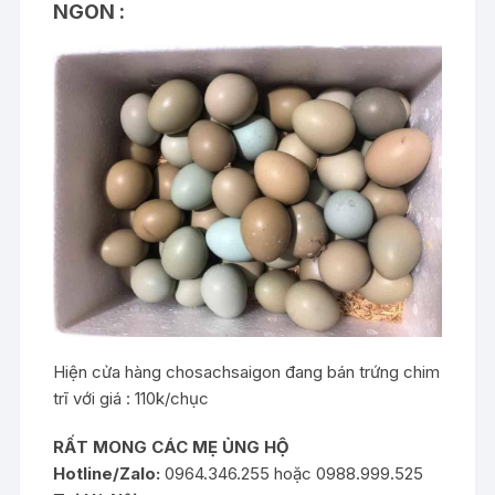
NGON :
Hiện cửa hàng chosachsaigon đang bán trứng chim
trĩ với giá : 110k/chục
RẤT MONG CÁC MẸ ỦNG HỘ
Hotline/Zalo:
0964.346.255 hoặc 0988.999.525