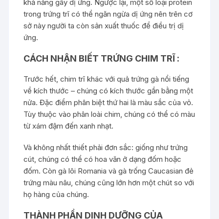
khả năng gây dị ứng. Ngược lại, một số loại protein
trong trứng trĩ có thể ngăn ngừa dị ứng nên trên cơ
sở này người ta còn sản xuất thuốc để điều trị dị
ứng.
CÁCH NHẬN BIẾT TRỨNG CHIM TRĨ :
Trước hết, chim trĩ khác với quả trứng gà nổi tiếng
về kích thước – chúng có kích thước gần bằng một
nửa. Đặc điểm phân biệt thứ hai là màu sắc của vỏ.
Tùy thuộc vào phân loài chim, chúng có thể có màu
từ xám đậm đến xanh nhạt.
Và không nhất thiết phải đơn sắc: giống như trứng
cút, chúng có thể có hoa văn ở dạng đốm hoặc
đốm. Còn gà lôi Romania và gà trống Caucasian đẻ
trứng màu nâu, chúng cũng lớn hơn một chút so với
họ hàng của chúng.
THÀNH PHẦN DINH DƯỠNG CỦA