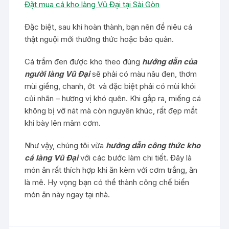
Đặt mua cá kho làng Vũ Đại tại Sài Gòn
Đặc biệt, sau khi hoàn thành, bạn nên để niêu cá
thật nguội mới thưởng thức hoặc bảo quản.
Cá trắm đen được kho theo đúng
hướng dẫn của
người làng Vũ Đại
sẽ phải có màu nâu đen, thơm
mùi giềng, chanh, ớt và đặc biệt phải có mùi khói
củi nhãn – hương vị khó quên. Khi gắp ra, miếng cá
không bị vỡ nát mà còn nguyên khúc, rất đẹp mắt
khi bày lên mâm cơm.
Như vậy, chúng tôi vừa
hướng dẫn công thức kho
cá làng Vũ Đại
với các bước làm chi tiết. Đây là
món ăn rất thích hợp khi ăn kèm với cơm trắng, ăn
là mê. Hy vọng bạn có thể thành công chế biến
món ăn này ngay tại nhà.