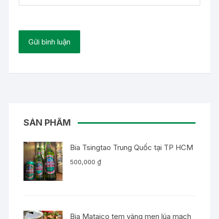
SẢN PHẨM
Bia Tsingtao Trung Quốc tại TP HCM
500,000
₫
Bia Mataico tem vàng men lúa mạch