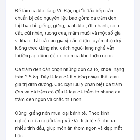
Để làm cá kho làng Vũ Đại, người đầu bếp cần
chuẩn bị các nguyên liệu bao gồm: cá trắm đen,
thịt ba chỉ, giềng, gừng, hành khô, ớt, chanh, niêu
đất, củi nhãn, tương cua, mắm muối và một số gia
vị khác. Tất cả các gia vị cần được tuyển chọn kỹ
lưỡng theo đúng như cách người làng nghề vẫn
thường áp dụng để có món cá kho thơm ngon.
Cá trắm đen cần chọn những con cá to, khỏe, nặng
trên 3,5 kg. Đây là loại cá ít xương nhiều thịt, giàu
giá trị dinh dưỡng. Các bạn lưu ý phân biệt cá trắm
đen và cá trắm cỏ đều là loại cá trắm to nhưng cá
trắm đen ngon và chắc thịt hơn.
Gừng, giềng nên mua loại bánh tẻ. Theo kinh
nghiệm của người làng Vũ Đại, loại tẻ sẽ cho ra
nhiều tinh dầu, giúp món ăn thơm ngon và đẹp mắt
hơn.