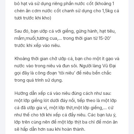
bỏ hạt và sử dụng riêng phần nước cốt (khoảng 1
chén ăn cơm nước cốt chanh sử dụng cho 1,5kg cá
tươi trước khi kho)
Sau đó, bạn ướp cá với giềng, gừng hành, hạt tiêu,
mắm,muối,tương cua,… trong thời gian từ 15-20’
trước khi xếp vào niêu.
Khoảng thời gian chờ ướp cá, bạn cho một ít gạo và
nước vào trong niêu và đun sôi. Người làng Vũ Đại
gọi đây là công đoạn ‘tôi niêu’ để niêu bền chắc
trong quá trình sử dụng.
Hướng dẫn xếp cá vào niêu đúng cách như sau:
một lớp giềng lót dưới đáy nồi, tiếp theo là một lớp
cá đã ướp gia vị, một lớp thịt,một lớp giềng,… cứ
như thế cho tới khi xếp cá đầy niêu. Các bạn lưu ý,
lớp trên cùng nên để một lớp thịt ba chỉ để món ăn
sẽ hấp dẫn hơn sau khi hoàn thành.