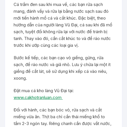
Cá trắm đen sau khi mua về, các bạn rửa sạch
mang, đánh vẩy và rửa lại bằng nước sạch sau đó
mới tiến hành mổ cá và cắt khúc. Đặc biệt, theo
hướng dẫn của người làng Vũ Đại, cá sau khi đã mổ
sạch, tuyệt đối không rửa lại với nước để tránh bị
tanh. Thay vào đó, cần cắt khúc to và để ráo nước
trước khi ướp cùng các loại gia vị.
Bước kế tiếp, các bạn cạo vỏ giềng, gừng, rửa
sạch, để ráo nước và giã nhỏ. Lưu ý chừa lại một ít
giềng để cắt lát, sẽ sử dụng khi xếp cá vào niêu,
xoong.
Đặt mua cá kho làng Vũ Đại tại:
www.cakhotranluan.com
Đối với hành, các bạn bóc vỏ, rửa sạch và cắt
miếng vừa ăn. Thịt ba chỉ cần thái miếng khổ to
tầm 2-3 ngón tay. Riêng chanh cần được vắt nước,