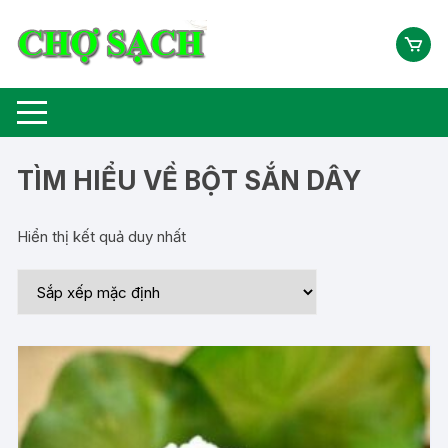
Chuyển
tới
nội
dung
TÌM HIỂU VỀ BỘT SẮN DÂY
Hiển thị kết quả duy nhất