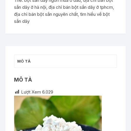
Thẻ:
bột sắn dây ngon mua ở đâu
,
địa chỉ bán bột
lượng
sắn dây ở hà nội
,
địa chỉ bán bột sắn dây ở tphcm
,
địa chỉ bán bột sắn nguyên chất
,
tìm hiểu về bột
sắn dây
MÔ TẢ
MÔ TẢ
Lượt Xem
6.029