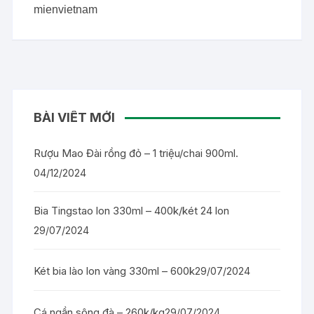
mienvietnam
BÀI VIẾT MỚI
Rượu Mao Đài rồng đỏ – 1 triệu/chai 900ml.
04/12/2024
Bia Tingstao lon 330ml – 400k/két 24 lon
29/07/2024
Két bia lào lon vàng 330ml – 600k
29/07/2024
Cá ngần sông đà – 260k/kg
29/07/2024