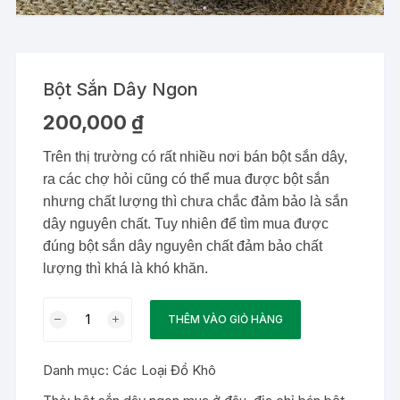
Bột Sắn Dây Ngon
200,000
₫
Trên thị trường có rất nhiều nơi bán bột sắn dây,
ra các chợ hỏi cũng có thể mua được bột sắn
nhưng chất lượng thì chưa chắc đảm bảo là sắn
dây nguyên chất. Tuy nhiên để tìm mua được
đúng bột sắn dây nguyên chất đảm bảo chất
lượng thì khá là khó khăn.
Bột
THÊM VÀO GIỎ HÀNG
Sắn
Dây
Danh mục:
Các Loại Đồ Khô
Ngon
số