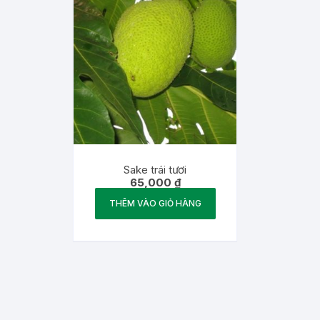
Sake trái tươi
65,000
₫
THÊM VÀO GIỎ HÀNG