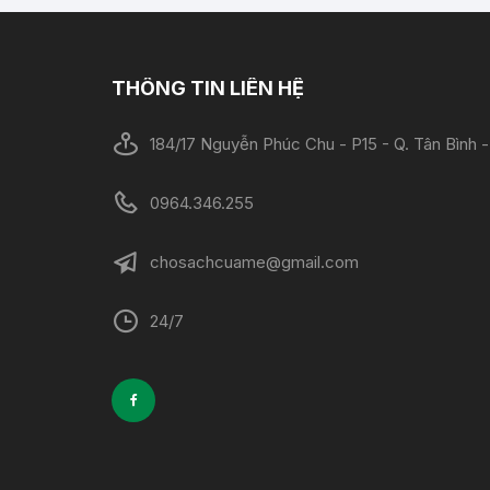
THÔNG TIN LIÊN HỆ
184/17 Nguyễn Phúc Chu - P15 - Q. Tân Bình
0964.346.255
chosachcuame@gmail.com
24/7