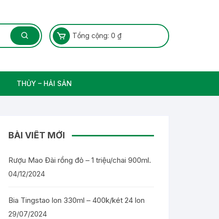
Tổng cộng:
0
₫
THỦY – HẢI SẢN
Thủy Sản – Cá nước ngọt
BÀI VIẾT MỚI
Rượu Mao Đài rồng đỏ – 1 triệu/chai 900ml.
04/12/2024
Bia Tingstao lon 330ml – 400k/két 24 lon
29/07/2024