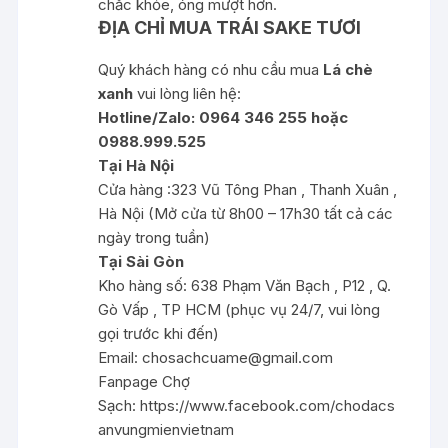
chắc khỏe, óng mượt hơn.
ĐỊA CHỈ MUA TRÁI SAKE TƯƠI
Quý khách hàng có nhu cầu mua
Lá chè
xanh
vui lòng liên hệ:
Hotline/Zalo: 0964 346 255 hoặc
0988.999.525
Tại Hà Nội
Cửa hàng :323 Vũ Tông Phan , Thanh Xuân ,
Hà Nội (Mở cửa từ 8h00 – 17h30 tất cả các
ngày trong tuần)
Tại Sài Gòn
Kho hàng số: 638 Phạm Văn Bạch , P12 , Q.
Gò Vấp , TP HCM (phục vụ 24/7, vui lòng
gọi trước khi đến)
Email:
chosachcuame@gmail.com
Fanpage Chợ
Sạch:
https://www.facebook.com/chodacs
anvungmienvietnam