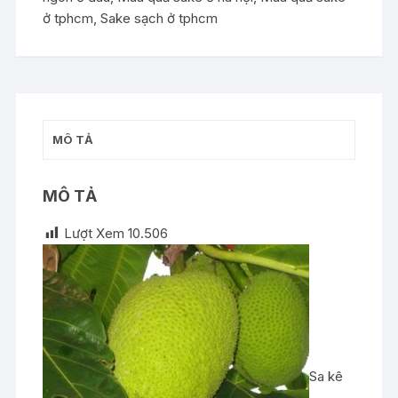
ở tphcm
,
Sake sạch ở tphcm
MÔ TẢ
MÔ TẢ
Lượt Xem
10.506
Sa kê