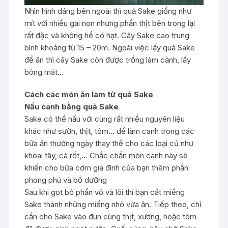
Nhìn hình dáng bên ngoài thì quả Sake giống như
mít với nhiều gai non nhưng phần thịt bên trong lại
rất đặc và không hề có hạt. Cây Sake cao trung
bình khoảng từ 15 – 20m. Ngoài việc lấy quả Sake
để ăn thì cây Sake còn được trồng làm cảnh, lấy
bóng mát…
Cách các món ăn làm từ quả Sake
Nấu canh bằng quả Sake
Sake có thể nấu với cùng rất nhiều nguyên liệu
khác như sườn, thịt, tôm… để làm canh trong các
bữa ăn thường ngày thay thế cho các loại củ như
khoai tây, cà rốt,… Chắc chắn món canh này sẽ
khiến cho bữa cơm gia đình của bạn thêm phần
phong phú và bổ dưỡng
Sau khi gọt bỏ phần vỏ và lõi thì bạn cắt miếng
Sake thành những miếng nhỏ vừa ăn. Tiếp theo, chỉ
cần cho Sake vào đun cùng thịt, xương, hoặc tôm