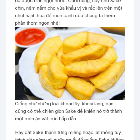
đã được ninh ngọt nước. Cuối cùng, hãy chờ Sake
chín, nêm nếm cho vừa khẩu vị và rắc lên trên một
chút hành hoa để món canh của chúng ta thêm
phần thơm ngon nhé!
Giống như những loại khoai tây, khoai lang, bạn
cũng có thể chiên giòn Sake để khiến nó trở thành
một món ăn vặt cực hấp dẫn.
Hãy cắt Sake thành từng miếng hoặc lát mỏng tùy
thích rồi ngâm với nước muối để miếng Sake không