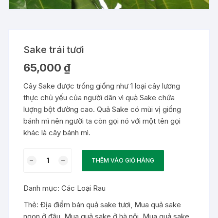
Sake trái tươi
65,000
₫
Cây Sake được trồng giống như 1 loại cây lương
thực chủ yếu của người dân vì quả Sake chứa
lượng bột đường cao. Quả Sake có mùi vị giống
bánh mì nên người ta còn gọi nó với một tên gọi
khác là cây bánh mì.
Sake
THÊM VÀO GIỎ HÀNG
trái
tươi
Danh mục:
Các Loại Rau
số
lượng
Thẻ:
Địa điểm bán quả sake tươi
,
Mua quả sake
ngon ở đâu
,
Mua quả sake ở hà nội
,
Mua quả sake