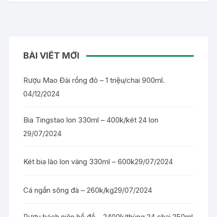
BÀI VIẾT MỚI
Rượu Mao Đài rồng đỏ – 1 triệu/chai 900ml.
04/12/2024
Bia Tingstao lon 330ml – 400k/két 24 lon
29/07/2024
Két bia lào lon vàng 330ml – 600k
29/07/2024
Cá ngần sông đà – 260k/kg
29/07/2024
Rượu bách niên hồ đồ – 2400k/thùng 24 chai 250ml