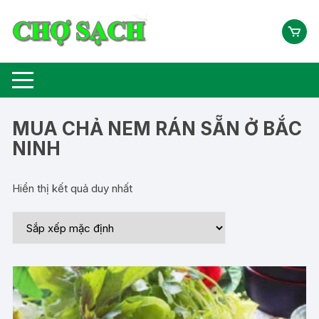
Chuyển
tới
nội
dung
MUA CHẢ NEM RÁN SẴN Ở BẮC
NINH
Hiển thị kết quả duy nhất