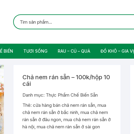
Ế BIẾN
TƯƠI SỐNG
RAU – CỦ – QUẢ
ĐỒ KHÔ – GIA VỊ
ắc
Gia cầm
Các Loại Trái Cây
Gia Vị Nấu Ăn
Chả nem rán sẵn – 100k/hộp 10
rung
Thịt bò tươi sạch
cái
Nam
Danh mục:
Thực Phẩm Chế Biến Sẵn
Thẻ:
cửa hàng bán chả nem rán sẵn
,
mua
n
chả nem rán sẵn ở bắc ninh
,
mua chả nem
rán sẵn ở đâu ngon
,
mua chả nem rán sẵn ở
hà nội
,
mua chả nem rán sẵn ở sài gon