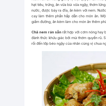
hạt tiêu, trứng, ăn vừa bùi vừa ngậy, thơm lừng.
nước, được bày ra đĩa, ăn kèm với nem. Nước
cay làm thêm phần hấp dẫn cho món ăn. Một í
giấm đường, ăn kèm làm cho món ăn thêm phần
Chả nem rán sẵn
rất hợp với cơm nóng hay b
đánh thức khứu giác bởi mùi thơm quyến rũ. S
rồi đến lớp béo ngậy của nhân cùng vị chua n