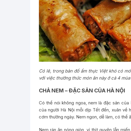
Có lẽ, trong bản đồ ẩm thực Việt khó có 
với việc thưởng thức món ăn này ở cả 4 mù
CHẢ NEM – ĐẶC SẢN CỦA HÀ NỘI
Có thể nói không ngoa, nem là đặc sản của
của người Hà Nội mỗi dịp Tết đến, xuân về h
cơm thường ngày. Nem ngon, dễ làm, có thể ă
Nem rán ăn nóng giòn, vị thịt quyện lẫn miế