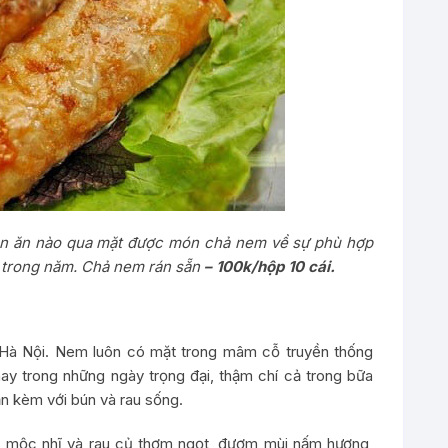
món ăn nào qua mặt được món chả nem về sự phù hợp
a trong năm. Chả nem rán sẵn
– 100k/hộp 10 cái.
 Hà Nội. Nem luôn có mặt trong mâm cỗ truyền thống
ay trong những ngày trọng đại, thậm chí cả trong bữa
n kèm với bún và rau sống.
n, mộc nhĩ và rau củ thơm ngọt, đượm mùi nấm hương,