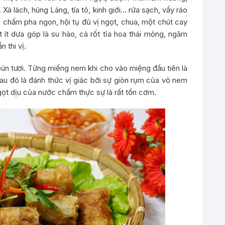
 Xà lách, húng Láng, tía tô, kinh giới… rửa sạch, vẩy ráo
 chấm pha ngon, hội tụ đủ vị ngọt, chua, một chút cay
t dưa góp là su hào, cà rốt tỉa hoa thái mỏng, ngâm
 thi vị.
ún tươi. Từng miếng nem khi cho vào miệng đầu tiên là
au đó là đánh thức vị giác bởi sự giòn rụm của vỏ nem
gọt dịu của nước chấm thực sự là rất tốn cơm.