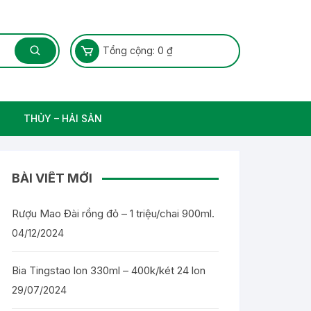
Tổng cộng:
0
₫
THỦY – HẢI SẢN
Thủy Sản – Cá nước ngọt
BÀI VIẾT MỚI
Rượu Mao Đài rồng đỏ – 1 triệu/chai 900ml.
04/12/2024
Bia Tingstao lon 330ml – 400k/két 24 lon
29/07/2024