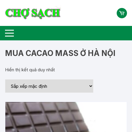
Chuyển
tới
nội
dung
MUA CACAO MASS Ở HÀ NỘI
Hiển thị kết quả duy nhất