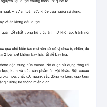
 nguyên liệu được chứng nhận utz quốc tế.
m ngặt, vì sự an toàn sức khỏe của người sử dụng.
ay và ăn kiêng đều được.
uản tốt nhất trong hũ thủy tinh nơi khô ráo, tránh nơi
ưa qua chế biến tạo mùi nên sẽ có vị chua tự nhiên, do
 2 loại axit không bay hơi, rất dễ bay hơi.
thơm đặc trưng của cacao. Nó được sử dụng rộng rãi
nh kẹo, kem và các sản phẩm ăn vặt khác. Bột cacao
 oxy hóa, chất xơ, magie, sắt, đồng và kẽm, giúp tăng
tăng cường hệ thống miễn dịch.