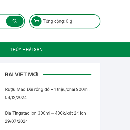
Tổng cộng:
0
₫
THỦY – HẢI SẢN
Thủy Sản – Cá nước ngọt
BÀI VIẾT MỚI
Rượu Mao Đài rồng đỏ – 1 triệu/chai 900ml.
04/12/2024
Bia Tingstao lon 330ml – 400k/két 24 lon
29/07/2024