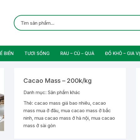
Ế BIẾN
TƯƠI SỐNG
RAU – CỦ – QUẢ
ĐỒ KHÔ – GIA VỊ
ắc
Gia cầm
Các Loại Trái Cây
Gia Vị Nấu Ăn
Cacao Mass – 200k/kg
rung
Thịt bò tươi sạch
Danh mục:
Sản phẩm khác
Nam
Thẻ:
cacao mass giá bao nhiêu
,
cacao
mass mua ở đâu
,
mua cacao mass ở bắc
n
ninh
,
mua cacao mass ở hà nội
,
mua cacao
mass ở sài gòn