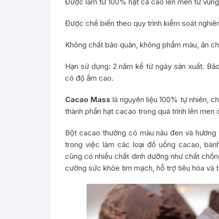
Được làm từ 100% hạt ca cao lên men từ vùng
Được chế biến theo quy trình kiểm soát nghiê
Không chất bảo quản, không phẩm màu, ăn ch
Hạn sử dụng: 2 năm kể từ ngày sản xuất. Bảo q
có độ ẩm cao.
Cacao Mass
là nguyên liệu 100% tự nhiên, ch
thành phần hạt cacao trong quá trình lên men có
Bột cacao thường có màu nâu đen và hương 
trong việc làm các loại đồ uống cacao, bá
cũng có nhiều chất dinh dưỡng như chất chống
cường sức khỏe tim mạch, hỗ trợ tiêu hóa và 