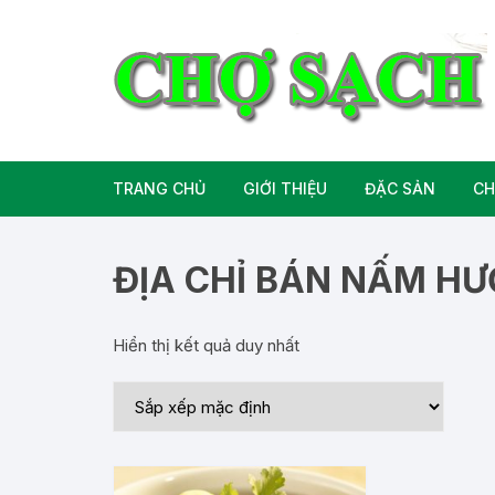
Chuyển
tới
nội
dung
TRANG CHỦ
GIỚI THIỆU
ĐẶC SẢN
CH
Liên hệ
Đặc Sản Miền B
ĐỊA CHỈ BÁN NẤM H
Đặc Sản Miền T
Hiển thị kết quả duy nhất
Đặc Sản Miền 
Rượu bia đặc sả