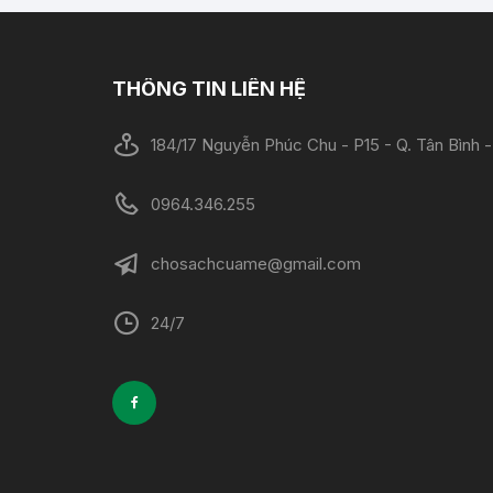
THÔNG TIN LIÊN HỆ
184/17 Nguyễn Phúc Chu - P15 - Q. Tân Bình
0964.346.255
chosachcuame@gmail.com
24/7