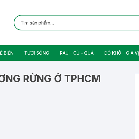
Ế BIẾN
TƯƠI SỐNG
RAU – CỦ – QUẢ
ĐỒ KHÔ – GIA VỊ
ắc
Gia cầm
Các Loại Trái Cây
Gia Vị Nấu Ăn
ƯƠNG RỪNG Ở TPHCM
rung
Thịt bò tươi sạch
Nam
n