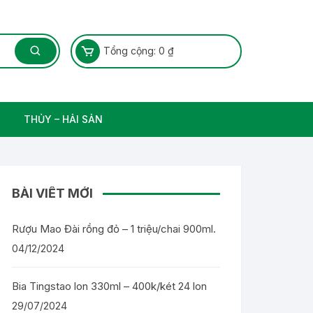
Tổng cộng:
0
₫
THỦY – HẢI SẢN
Thủy Sản – Cá nước ngọt
BÀI VIẾT MỚI
Rượu Mao Đài rồng đỏ – 1 triệu/chai 900ml.
04/12/2024
Bia Tingstao lon 330ml – 400k/két 24 lon
29/07/2024