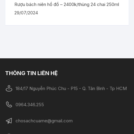
Rượu bách niên hồ đồ – 2400k/thùng 24 chai 250ml
29/07/2024
THÔNG TIN LIÊN HỆ
184/17 Nguyễn Phúc Chu - P15 - Q. Tân Bình - Tp HCM
0964.346.255
chosachcuame@gmail.com