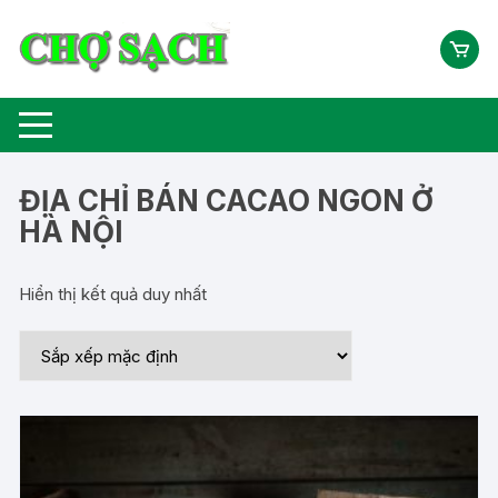
Chuyển
tới
nội
dung
ĐỊA CHỈ BÁN CACAO NGON Ở
HÀ NỘI
Hiển thị kết quả duy nhất