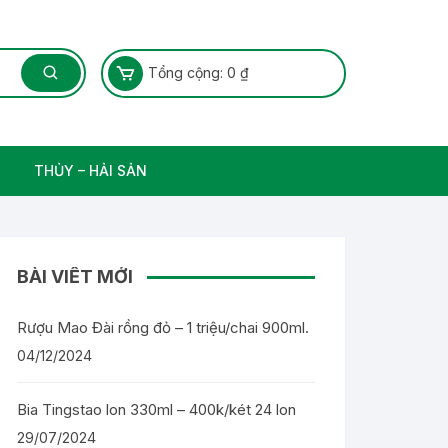
Tổng cộng:
0
₫
THỦY – HẢI SẢN
Thủy Sản – Cá nước ngọt
BÀI VIẾT MỚI
Rượu Mao Đài rồng đỏ – 1 triệu/chai 900ml.
04/12/2024
Bia Tingstao lon 330ml – 400k/két 24 lon
29/07/2024