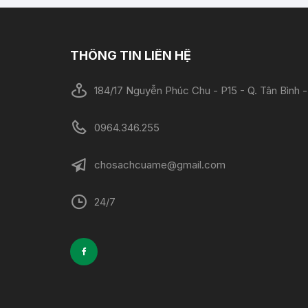
THÔNG TIN LIÊN HỆ
184/17 Nguyễn Phúc Chu - P15 - Q. Tân Bình
0964.346.255
chosachcuame@gmail.com
24/7