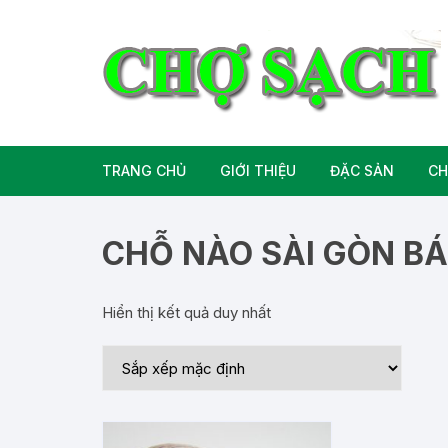
Chuyển
tới
nội
dung
TRANG CHỦ
GIỚI THIỆU
ĐẶC SẢN
CH
Liên hệ
Đặc Sản Miền B
CHỖ NÀO SÀI GÒN B
Đặc Sản Miền T
Hiển thị kết quả duy nhất
Đặc Sản Miền 
Rượu bia đặc sả