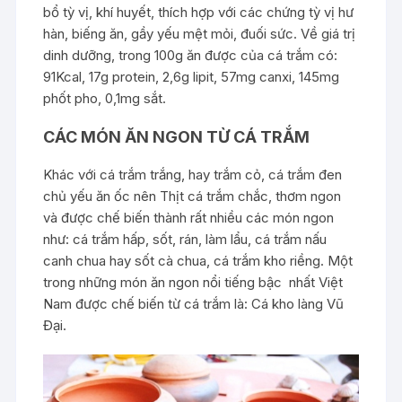
bổ tỳ vị, khí huyết, thích hợp với các chứng tỳ vị hư
hàn, biếng ăn, gầy yếu mệt mỏi, đuối sức. Về giá trị
dinh dưỡng, trong 100g ăn được của cá trắm có:
91Kcal, 17g protein, 2,6g lipit, 57mg canxi, 145mg
phốt pho, 0,1mg sắt.
CÁC MÓN ĂN NGON TỪ CÁ TRẮM
Khác với cá trắm trắng, hay trắm cỏ, cá trắm đen
chủ yếu ăn ốc nên Thịt cá trắm chắc, thơm ngon
và được chế biến thành rất nhiều các món ngon
như: cá trắm hấp, sốt, rán, làm lẩu, cá trắm nấu
canh chua hay sốt cà chua, cá trắm kho riềng. Một
trong những món ăn ngon nổi tiếng bậc nhất Việt
Nam được chế biến từ cá trắm là: Cá kho làng Vũ
Đại.