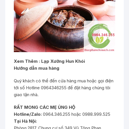
Xem Thêm :
Lạp Xưởng Hun Khói
Hướng dẫn mua hàng
Quý khách có thể đến cửa hàng mua hoặc gọi điện
tới số Hotline 0964346255 để đặt hàng chúng tôi
giao tận nhà.
RẤT MONG CÁC MẸ ỦNG HỘ
Hotline/Zalo:
0964.346.255 hoặc 0988.999.525
Tại Hà Nội:
Phòng 2817, Chung cư số 349 Vũ Tông Phan ,