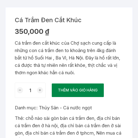
Cá Trắm Đen Cắt Khúc
350,000
₫
Cá trắm đen cắt khúc của Chợ sạch cung cấp là
những con cá trắm đen to khoảng trên 4kg đánh
bắt từ hồ Suối Hai , Ba Vì, Hà Nội. Đây là hồ rất lớn,
cá được thả tự nhiên nên rất khỏe, thịt chắc và vị
thơm ngon khác hẳn cá nuôi.
Cá
THÊM VÀO GIỎ HÀNG
Trắm
Đen
Danh mục:
Thủy Sản - Cá nước ngọt
Cắt
Khúc
Thẻ:
chỗ nào sài gòn bán cá trắm đen
,
địa chỉ bán
số
cá trắm đen ở hà nội
,
địa chỉ bán cá trắm đen ở sài
lượng
gòn
,
địa chỉ bán cá trắm đen ở tphcm
,
Nên mua cá