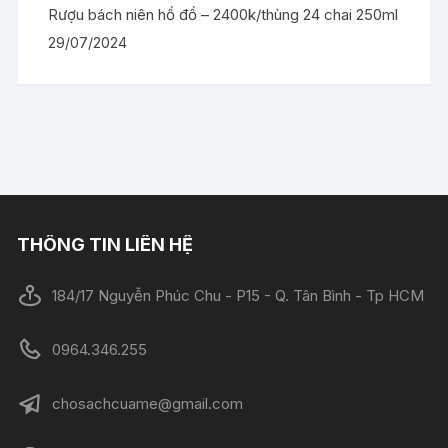
Rượu bách niên hồ đồ – 2400k/thùng 24 chai 250ml
29/07/2024
THÔNG TIN LIÊN HỆ
184/17 Nguyễn Phúc Chu - P15 - Q. Tân Bình - Tp HCM
0964.346.255
chosachcuame@gmail.com