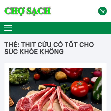
Chuyển
tới
nội
dung
THẺ:
THỊT CỪU CÓ TỐT CHO
SỨC KHỎE KHÔNG