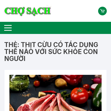
Chuyển
tới
nội
dung
THẺ:
THỊT CỪU CÓ TÁC DỤNG
THẾ NÀO VỚI SỨC KHỎE CON
NGƯỜI