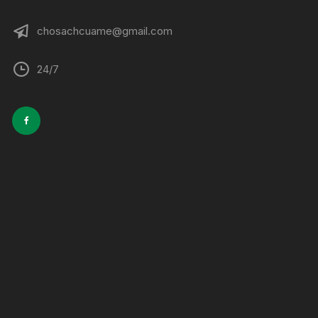
chosachcuame@gmail.com
24/7