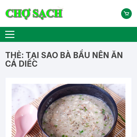
Chuyển
tới
nội
dung
THẺ:
TẠI SAO BÀ BẦU NÊN ĂN
CÁ DIẾC