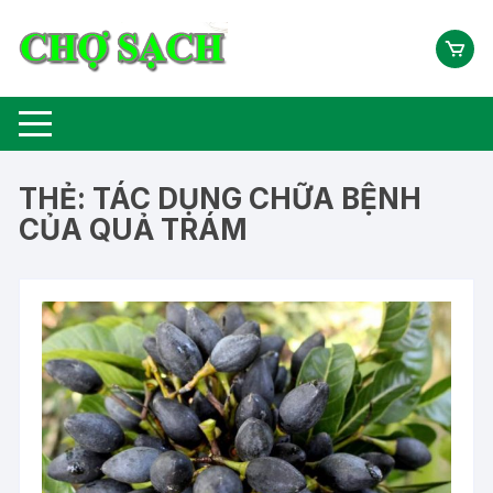
Chuyển
tới
nội
dung
THẺ:
TÁC DỤNG CHỮA BỆNH
CỦA QUẢ TRÁM