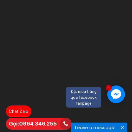
1
Đặt mua hàng
qua facebook
fanpage
Chat Zalo
Gọi:0964.346.255
Leave a message