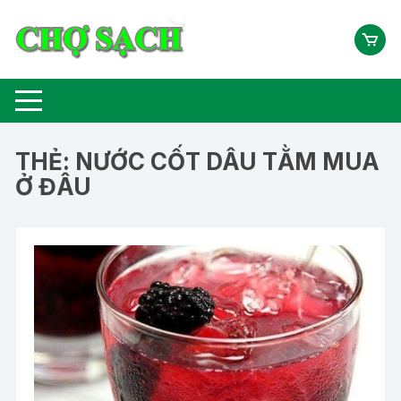
Chuyển
tới
nội
dung
THẺ:
NƯỚC CỐT DÂU TẰM MUA
Ở ĐÂU