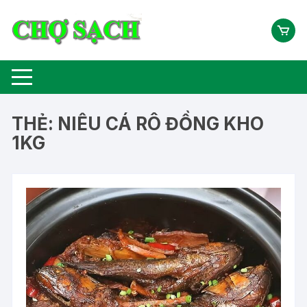
Chuyển
tới
nội
dung
THẺ:
NIÊU CÁ RÔ ĐỒNG KHO
1KG