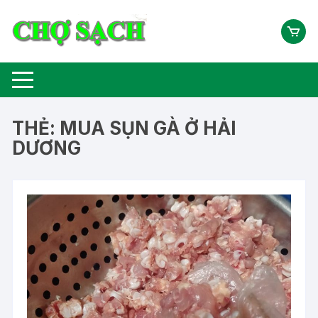
Chuyển
tới
nội
dung
THẺ:
MUA SỤN GÀ Ở HẢI
DƯƠNG